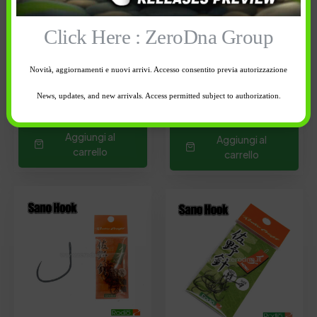
Amo:
Amo:
8
9
Click Here : ZeroDna Group
8 disponibili
6 disponibili
Novità, aggiornamenti e nuovi arrivi. Accesso consentito previa autorizzazione
-
+
-
+
News, updates, and new arrivals. Access permitted subject to authorization.
Aggiungi al
Aggiungi al
carrello
carrello