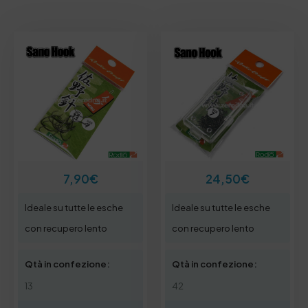
7,90
€
24,50
€
Ideale su tutte le esche
Ideale su tutte le esche
con recupero lento
con recupero lento
Qtà in confezione:
Qtà in confezione:
13
42