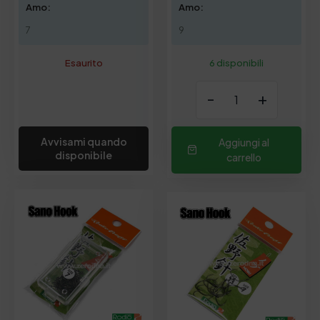
Amo:
Amo:
7
9
Esaurito
6 disponibili
-
+
Avvisami quando
Aggiungi al
disponibile
carrello