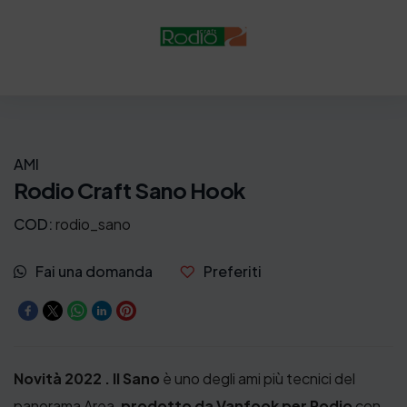
o
:
d
a
7
,
AMI
9
Rodio Craft Sano Hook
0
COD:
rodio_sano
€
a
Fai una domanda
Preferiti
2
4
,
Novità 2022 . Il Sano
è uno degli ami più tecnici del
5
panorama Area,
prodotto da Vanfook per Rodio
con