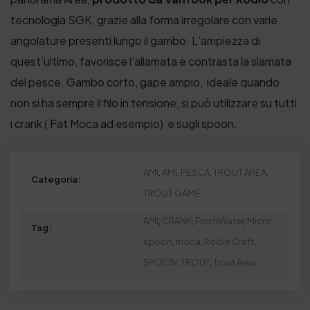
0
tecnologia SGK, grazie alla forma irregolare con varie
€
angolature presenti lungo il gambo. L’ampiezza di
quest’ultimo, favorisce l’allamata e contrasta la slamata
del pesce. Gambo corto, gape ampio, ideale quando
non si ha sempre il filo in tensione, si può utilizzare su tutti
i crank ( Fat Moca ad esempio) e sugli spoon.
AMI
,
AMI
,
PESCA
,
TROUT AREA
,
Categoria:
TROUT GAME
AMI
,
CRANK
,
FreshWater
,
Micro
Tag:
spoon
,
moca
,
Rodio Craft
,
SPOON
,
TROUT
,
Trout Area