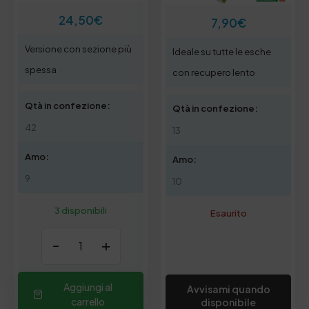
24,50
€
7,90
€
Versione con sezione più
Ideale su tutte le esche
spessa
con recupero lento
Qtà in confezione:
Qtà in confezione:
42
13
Amo:
Amo:
9
10
3 disponibili
Esaurito
-
+
Aggiungi al
Avvisami quando
carrello
disponibile