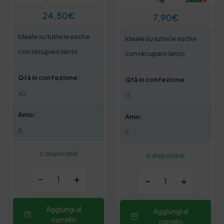
24,50
€
7,90
€
Ideale su tutte le esche
Ideale su tutte le esche
con recupero lento
con recupero lento
Qtà in confezione:
Qtà in confezione:
42
13
Amo:
Amo:
8
9
2 disponibili
5 disponibili
-
+
-
+
Aggiungi al
Aggiungi al
carrello
carrello