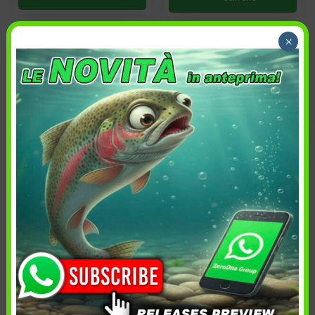
×
7,90
€
7,90
€
Ideale su tutte le esche
Versione con sezione più
con recupero lento
spessa
Qtà in confezione:
Qtà in confezione:
13
13