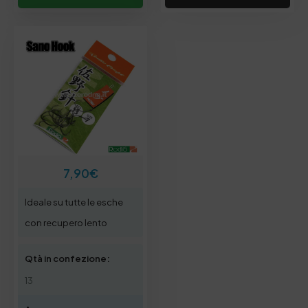
7,90
€
Ideale su tutte le esche
con recupero lento
Qtà in confezione:
13