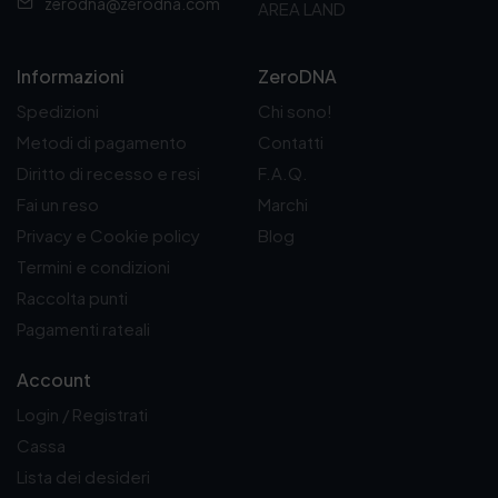
zerodna@zerodna.com
AREA LAND
€
€
a
a
2
2
4
4
Informazioni
ZeroDNA
,
,
Spedizioni
Chi sono!
5
5
0
0
Metodi di pagamento
Contatti
€
€
Diritto di recesso e resi
F.A.Q.
Fai un reso
Marchi
Privacy e Cookie policy
Blog
Termini e condizioni
Raccolta punti
Pagamenti rateali
Account
Login / Registrati
Cassa
Lista dei desideri