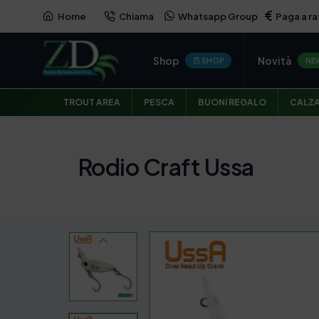
Home
Chiama
Whatsapp Group
Paga a ra
Shop
Novità
SHOP
NE
TROUT AREA
PESCA
BUONI REGALO
CALZ
Rodio Craft Ussa