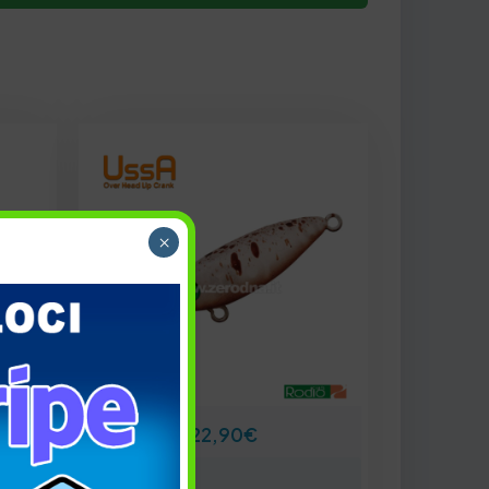
×
22,90
€
Peso: 2.7 gr