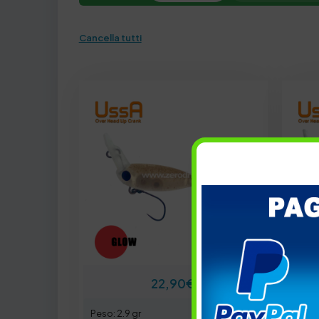
Cancella tutti
22,90
€
Peso: 2.9 gr
Peso: 