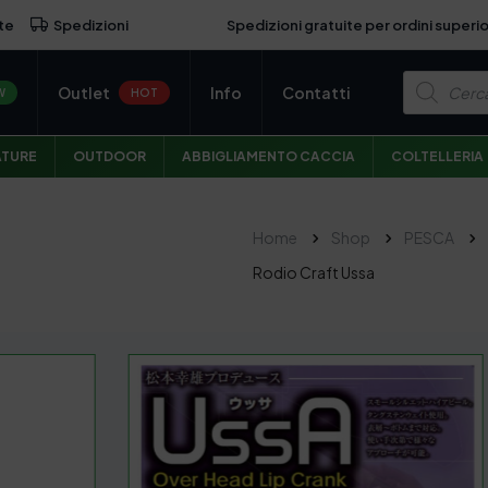
Spedizioni gratuite per ordini superio
te
Spedizioni
P
Outlet
Info
Contatti
r
W
HOT
o
d
u
ATURE
OUTDOOR
ABBIGLIAMENTO CACCIA
COLTELLERIA
c
t
s
s
e
Home
Shop
PESCA
a
r
Rodio Craft Ussa
c
h