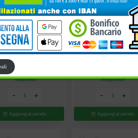
ezza: 3 cm
Lunghezza: 3 cm
e: Extra Sinking
Azione: Extra Sinking
abilità: Variabile
Affondabilità: Variabile
e artificiale:
XS
Azione artificiale:
 artificiale:
#20
Colore artificiale:
ali
1 disponibili
8 disponibili
-
+
-
+
Aggiungi al carrello
Aggiungi al carrello