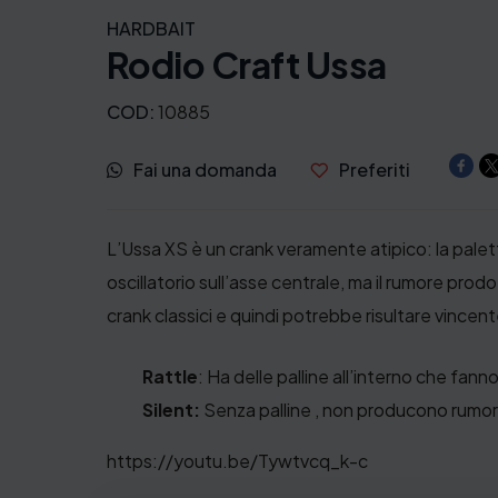
HARDBAIT
Rodio Craft Ussa
COD:
10885
Fai una domanda
Preferiti
L’Ussa XS è un crank veramente atipico: la palett
oscillatorio sull’asse centrale, ma il rumore prodo
crank classici e quindi potrebbe risultare vincent
Rattle
: Ha delle palline all’interno che fan
Silent:
Senza palline , non producono rumor
https://youtu.be/Tywtvcq_k-c