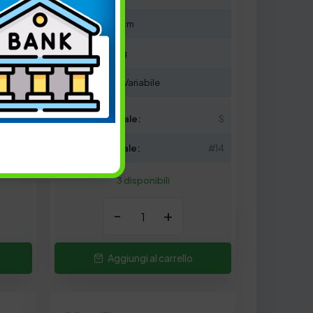
Lunghezza: 3 cm
Azione: Sinking
Affondabilità: Variabile
XS
Azione artificiale:
S
14
Colore artificiale:
#14
3 disponibili
-
+
Aggiungi al carrello