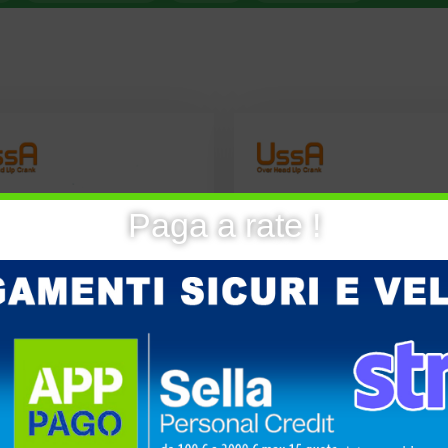
Paga a rate !
22,90
€
22,90
€
2.9 gr
Peso: 2.9 gr