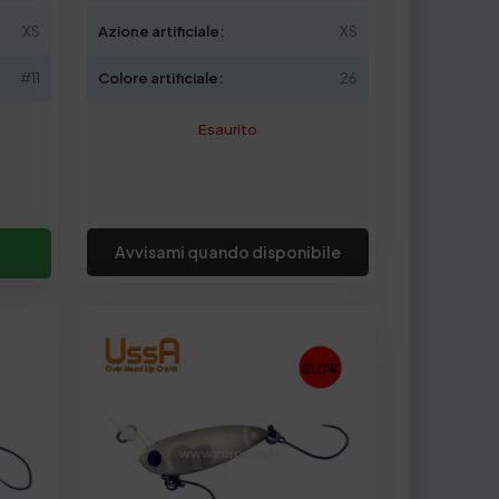
XS
Azione artificiale:
XS
#11
Colore artificiale:
26
Esaurito
Avvisami quando disponibile