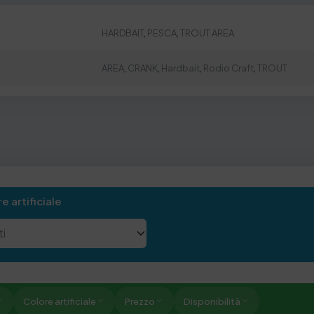
HARDBAIT
,
PESCA
,
TROUT AREA
AREA
,
CRANK
,
Hardbait
,
Rodio Craft
,
TROUT
e artificiale
Colore artificiale
Prezzo
Disponibilità