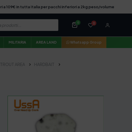
ri a 109€ in tutta Italia per pacchi inferiori a 2kg peso/volume
0
0
MILITARIA
AREA LAND
Whatsapp Group
TROUT AREA
HARDBAIT