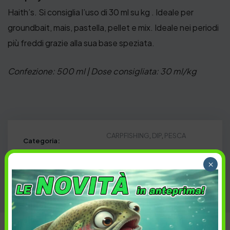
Haith’s. Si consiglia l’uso di 30 ml su kg . Ideale per
groundbait, mais, pastella, pellet e mix. Ideale nei periodi
più freddi grazie alla sua base speziata.
Confezione: 500 ml | Dose consigliata: 30 ml/kg
CARPFISHING
,
DIP
,
PESCA
Categoria:
Carpa
,
Carpfishing
,
FreshWater
Tag:
×