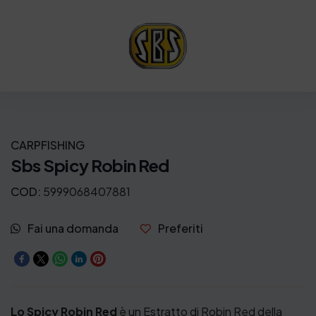
n
l
a
e
l
è
e
:
e
6
r
,
a
9
CARPFISHING
:
0
Sbs Spicy Robin Red
8
€
COD:
5999068407881
,
.
Fai una domanda
Preferiti
5
0
€
.
Lo Spicy Robin Red
è un Estratto di Robin Red della