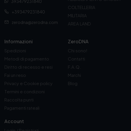
393479231840
7
e
1
,
COLTELLERIA
r
2
+393479231840
9
a
,
MILITARIA
0
:
5
zerodna@zerodna.com
AREA LAND
€
1
0
a
5
€
9
,
.
,
9
Informazioni
ZeroDNA
5
0
Spedizioni
Chi sono!
0
€
€
.
Metodi di pagamento
Contatti
Diritto di recesso e resi
F.A.Q.
Fai un reso
Marchi
Privacy e Cookie policy
Blog
Termini e condizioni
Raccolta punti
Pagamenti rateali
Account
Login / Registrati