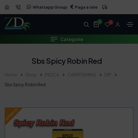
Whatsapp Group
Paga a rate
OFFERTA
0
0
Categorie
Sbs Spicy Robin Red
Home
Shop
PESCA
CARPFISHING
DIP
Sbs Spicy Robin Red
OFFERTA!