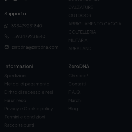
CALZATURE
Supporto
OUTDOOR
ABBIGLIAMENTO CACCIA
393479231840
COLTELLERIA
+393479231840
MILITARIA
zerodna@zerodna.com
AREA LAND
Informazioni
ZeroDNA
Spedizioni
Chi sono!
Metodi di pagamento
Contatti
Diritto di recesso e resi
F.A.Q.
Fai un reso
Marchi
Privacy e Cookie policy
Blog
Termini e condizioni
Raccolta punti