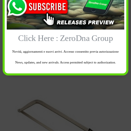
In breve
Camel Segaossi
Click Here : ZeroDna Group
Segaossi in acciaio inox con cambio rapido della lama .
Lunghezza 50 cm.
Novità, aggiornamenti e nuovi arrivi. Accesso consentito previa autorizzazione
News, updates, and new arrivals. Access permitted subject to authorization.