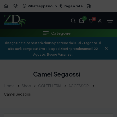
Whatsapp Group
Paga a rate
0
0
Categorie
Il negozio fisico resterà chiuso per ferie dal 10 al 21 agosto. Il
sito sarà sempre attivo : le spedizioni riprenderanno il 22
Agosto. Buone Vacanze.
Camel Segaossi
Home
Shop
COLTELLERIA
ACCESSORI
Camel Segaossi