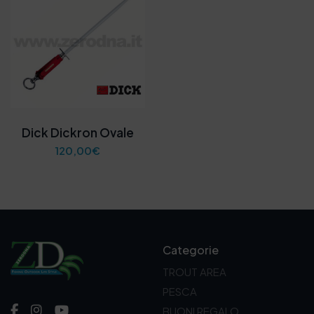
Dick Dickron Ovale
120,00
€
Categorie
TROUT AREA
PESCA
BUONI REGALO