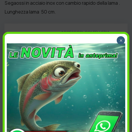
Segaossi in acciaio inox con cambio rapido della lama .
Lunghezza lama 50 cm.
ACCESSORI
,
COLTELLERIA
,
Categoria:
×
PROFESSIONALE
Descrizione
Informazioni aggiuntive
Spedizione e reso