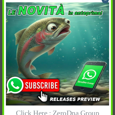
Colore
Ordina per:
Più recenti
Colore
Prezzo
Disponibilità
Cancella tutti
Click Here : ZeroDna Group