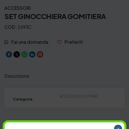
ACCESSORI
SET GINOCCHIERA GOMITIERA
COD:
2693C
Fai una domanda
Preferiti
Descrizione
ACCESSORI
,
SOFTAIR
Categoria:
×