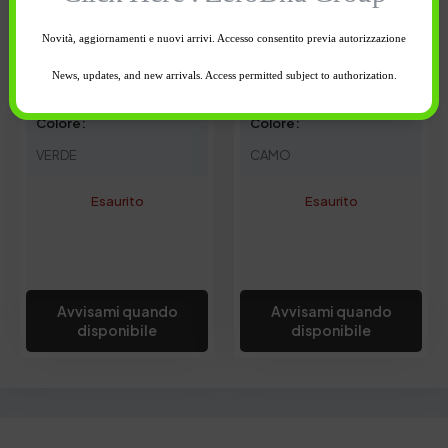
Novità, aggiornamenti e nuovi arrivi. Accesso consentito previa autorizzazione
News, updates, and new arrivals. Access permitted subject to authorization.
20,00
€
20,00
€
Colore:
Colore:
VERDE
CAMO
Esaurito
Esaurito
Avvisami quando
Avvisami quando
disponibile
disponibile