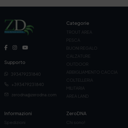
Categorie
TROUT AREA
PESCA
BUONI REGALO
CALZATURE
Supporto
OUTDOOR
ABBIGLIAMENTO CACCIA
393479231840
COLTELLERIA
+393479231840
MILITARIA
zerodna@zerodna.com
AREA LAND
Informazioni
ZeroDNA
Spedizioni
Chi sono!