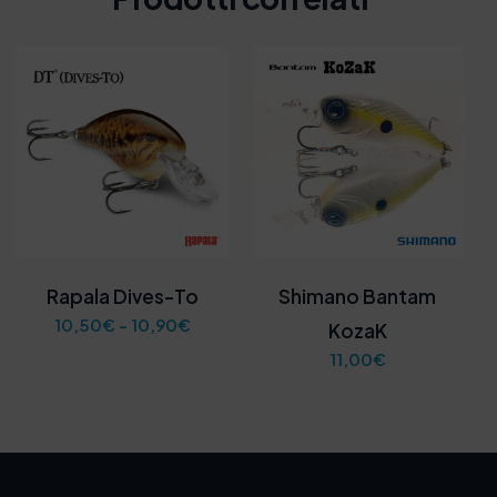
Rapala Dives-To
Shimano Bantam
F
10,50
€
-
10,90
€
KozaK
a
11,00
€
s
c
i
a
d
i
p