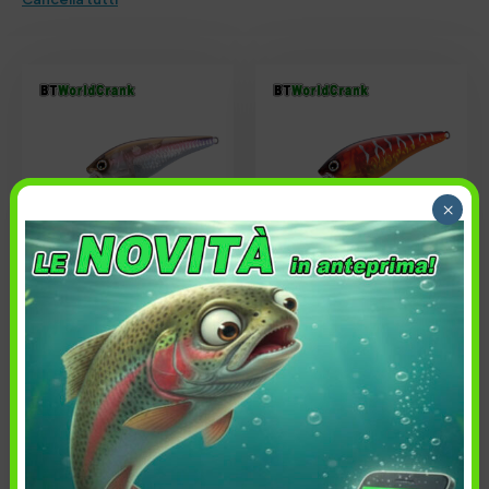
×
15,90
€
15,90
€
Peso: 13 gr
Peso: 17 gr
Lunghezza: 5 cm
Lunghezza: 7.3 cm
Azione: Sr HF
Azione: Dr F
Affondabilità: 0.1-0.3 mt
Affondabilità: 2-4 mt