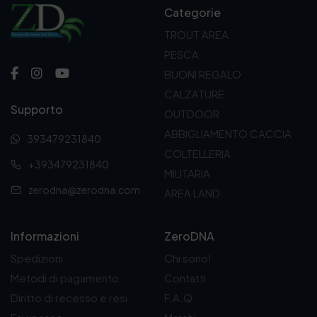
r
Categorie
e
TROUT AREA
z
z
PESCA
o
BUONI REGALO
:
d
CALZATURE
a
Supporto
OUTDOOR
1
0
ABBIGLIAMENTO CACCIA
393479231840
,
COLTELLERIA
5
+393479231840
0
MILITARIA
€
zerodna@zerodna.com
AREA LAND
a
1
0
Informazioni
ZeroDNA
,
9
Spedizioni
Chi sono!
0
Metodi di pagamento
Contatti
€
Diritto di recesso e resi
F.A.Q.