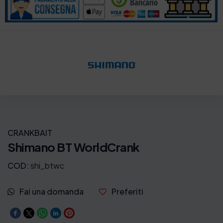
CRANKBAIT
Shimano BT WorldCrank
COD:
shi_btwc
Fai una domanda
Preferiti