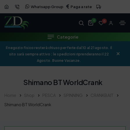
Whatsapp Group
Paga a rate
0
0
Categorie
Il negozio fisico resterà chiuso per ferie dal 10 al 21 agosto. Il
sito sarà sempre attivo : le spedizioni riprenderanno il 22
Agosto. Buone Vacanze.
Shimano BT WorldCrank
Home
Shop
PESCA
SPINNING
CRANKBAIT
Shimano BT WorldCrank