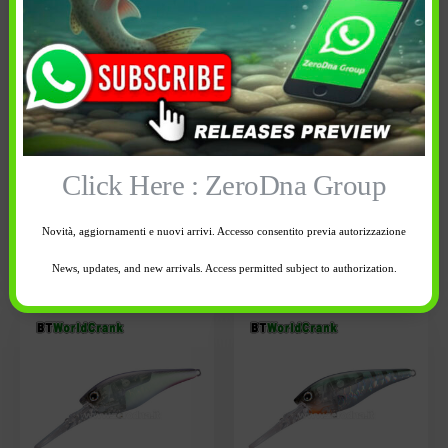
Colore artificiale:
Colore artificiale:
Kyorin WS
Kyorin TG
3 disponibili
3 disponibili
-
+
-
+
Click Here : ZeroDna Group
Novità, aggiornamenti e nuovi arrivi. Accesso consentito previa autorizzazione
Aggiungi al
Aggiungi al
carrello
carrello
News, updates, and new arrivals. Access permitted subject to authorization.