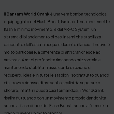
Il Bantam World Crank
è una vera bomba tecnologica
equipaggiato del Flash Boost, lamina interna che emette
flash al minimo movimento, e dal AR-C System, un
sistema di bilanciamento di pesi interni che stabilizza il
baricentro dell’esca in acqua e durante il lancio. Il nuovo è
molto particolare, a differenza di altri crank riesce ad
arrivare a 4 mt di profondità rimanendo orizzontale e
mantenendo stabilità in asse con la direzione di
recupero. Ideale in tutte le stagioni, soprattutto quando
ci si trova a ridosso di ostacoli o scalini da superare o
sfiorare, infatti in questi casi fermandosi, il WorldCrank
risalirà fluttuando con un movimento proprio dando vita
anche ai flash di luce del Flash Boost: anche a fermo è in
grado di avere un moto proprio!