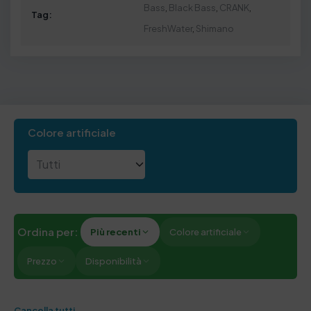
Bass
,
Black Bass
,
CRANK
,
Tag:
FreshWater
,
Shimano
Colore artificiale
Ordina per:
Più recenti
Colore artificiale
Prezzo
Disponibilità
Cancella tutti