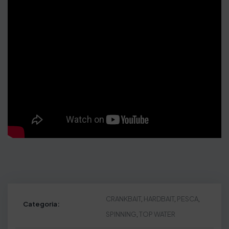
CRANKBAIT
,
HARDBAIT
,
PESCA
,
Categoria:
SPINNING
,
TOP WATER