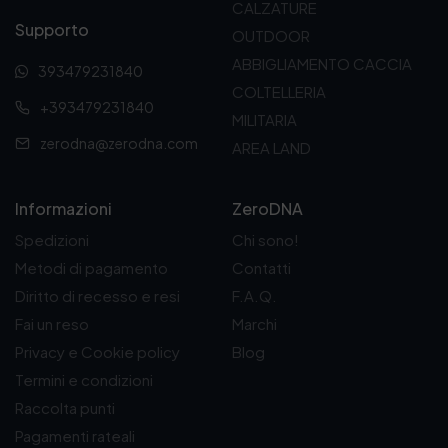
l
s
p
d
CALZATURE
Supporto
OUTDOOR
a
s
z
o
ABBIGLIAMENTO CACCIA
p
e
i
t
393479231840
COLTELLERIA
a
r
o
t
+393479231840
MILITARIA
g
e
n
o
zerodna@zerodna.com
AREA LAND
i
s
i
n
c
p
Informazioni
ZeroDNA
a
e
o
Spedizioni
Chi sono!
d
l
s
Metodi di pagamento
Contatti
e
t
s
Diritto di recesso e resi
F.A.Q.
l
e
o
Fai un reso
Marchi
p
n
n
Privacy e Cookie policy
Blog
r
e
o
Termini e condizioni
o
l
e
Raccolta punti
d
l
s
Pagamenti rateali