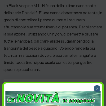
La Black Vespine 61 L-H è una della ultime canne nate
della serie Dainsleif. E’ una canna abbastanza potente, in
grado di controllare il pesce durante il recupero
sfruttando la sua ottima riserva di potenza. Per bilanciare
la sua azione , utilizzando un nylon, ci permette di usare
tutte le hardbait, dal crank al lipless , garantendoci la
tranquillità del pesce a guadino. Volendo renderla più
tecnica , in situazioni dove c’è apatia nelle mangiate e
timide toccatine, si può usarla con ester per gestire
spoon e piccoli crank.
CANNE
,
CANNE
,
PESCA
,
TROUT
×
Categoria:
AREA
,
TROUT AREA
AREA
,
Dainsleif
,
FreshWater
,
Tag: