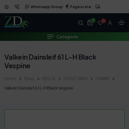
Whatsapp Group
Paga a rate
0
0
Categorie
Valkein Dainsleif 61 L-H Black
Vespine
Home
Shop
PESCA
TROUT AREA
CANNE
Valkein Dainsleif 61 L-H Black Vespine