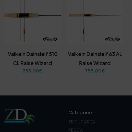
Valkein Dainsleif 510
Valkein Dainsleif 63 AL
CL Raise Wizard
Raise Wizard
755,00
€
755,00
€
Categorie
TROUT AREA
PESCA