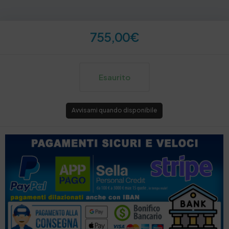
755,00
€
Esaurito
Avvisami quando disponibile