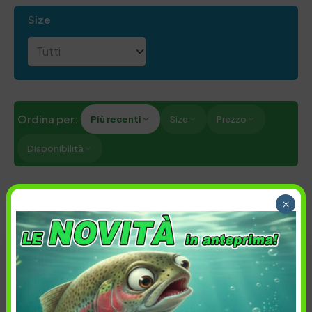
Size
Ordina per:
Più recenti
Size
Prezzo
Disponibilità
Cancella tutti
×