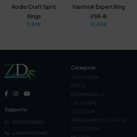
Rodio Craft Sprit
Vanfook Expert Ring
Rings
VSR-B
3,90
€
10,50
€
Categorie
TROUT AREA
PESCA
BUONI REGALO
CALZATURE
Supporto
OUTDOOR
ABBIGLIAMENTO CACCIA
393479231840
COLTELLERIA
+393479231840
MILITARIA