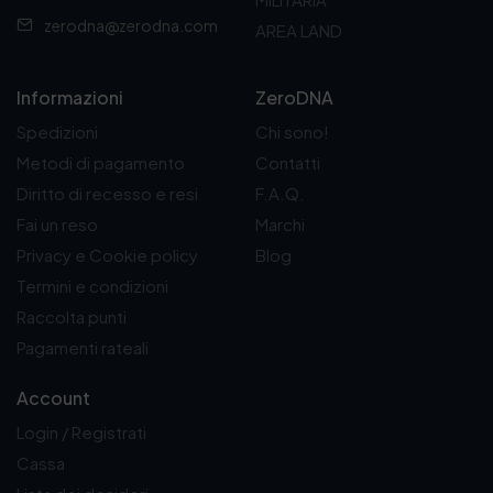
zerodna@zerodna.com
AREA LAND
Informazioni
ZeroDNA
Spedizioni
Chi sono!
Metodi di pagamento
Contatti
Diritto di recesso e resi
F.A.Q.
Fai un reso
Marchi
Privacy e Cookie policy
Blog
Termini e condizioni
Raccolta punti
Pagamenti rateali
Account
Login / Registrati
Cassa