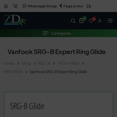
Whatsapp Group
Paga a rate
0
0
Categorie
Vanfook SRG-B Expert Ring Glide
Home
Shop
PESCA
TROUT AREA
MINUTERIA
Vanfook SRG-B Expert Ring Glide