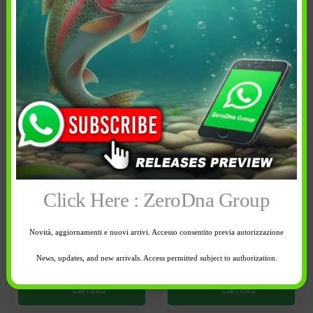
5,90
€
5,90
€
In confezione: 20 pz
In confezione: 20 pz
Size:
Size:
#0
#1
Click Here : ZeroDna Group
4 disponibili
5 disponibili
-
+
-
+
Novità, aggiornamenti e nuovi arrivi. Accesso consentito previa autorizzazione
News, updates, and new arrivals. Access permitted subject to authorization.
Aggiungi al
Aggiungi al
carrello
carrello