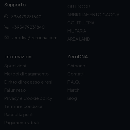
:
Supporto
d
OUTDOOR
a
ABBIGLIAMENTO CACCIA
393479231840
3
COLTELLERIA
2
+393479231840
,
MILITARIA
0
zerodna@zerodna.com
AREA LAND
0
€
a
4
Informazioni
ZeroDNA
4
Spedizioni
Chi sono!
,
9
Metodi di pagamento
Contatti
0
Diritto di recesso e resi
F.A.Q.
€
Fai un reso
Marchi
Privacy e Cookie policy
Blog
Termini e condizioni
Raccolta punti
Pagamenti rateali