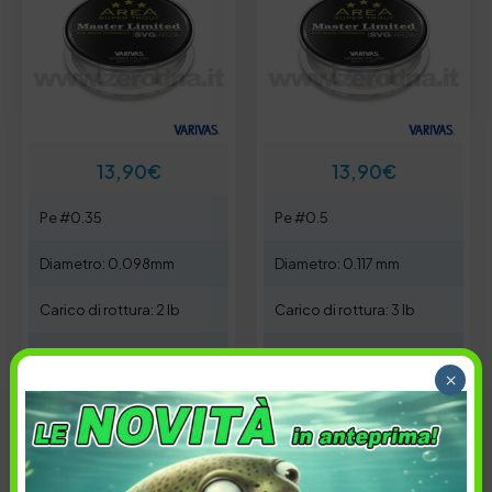
13,90
€
13,90
€
Pe #0.35
Pe #0.5
Diametro: 0.098mm
Diametro: 0.117 mm
Carico di rottura: 2 lb
Carico di rottura: 3 lb
Diametro: 150 mt
In Bobina: 150 mt
×
Colore: Clear
Colore: Clear
Carico di rottura:
Carico di rottura: