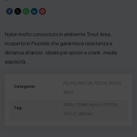
Nylon molto conosciuto in ambiente Trout Area,
ricoperto in Fluoride che garantisce resistenza e
distanza di lancio .Ideale per spoon e crank , media
elasticità.
FILI
,
FILI
,
NYLON
,
PESCA
,
TROUT
Categoria:
AREA
AREA
,
CRANK
,
Nylon
,
SPOON
,
Tag:
TROUT
,
VARIVAS