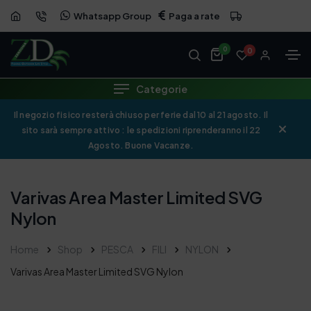
Whatsapp Group
Paga a rate
0
0
Categorie
Il negozio fisico resterà chiuso per ferie dal 10 al 21 agosto. Il
sito sarà sempre attivo : le spedizioni riprenderanno il 22
Agosto. Buone Vacanze.
Varivas Area Master Limited SVG
Nylon
Home
Shop
PESCA
FILI
NYLON
Varivas Area Master Limited SVG Nylon