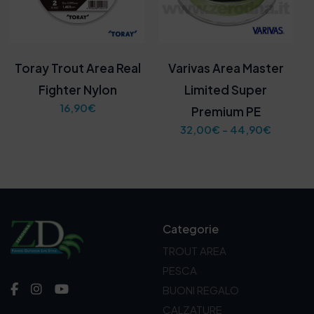
Toray Trout Area Real
Varivas Area Master
Fighter Nylon
Limited Super
16,90
€
Premium PE
F
32,00
€
-
44,90
€
a
s
c
i
a
d
i
Categorie
p
r
TROUT AREA
e
PESCA
z
z
BUONI REGALO
o
CALZATURE