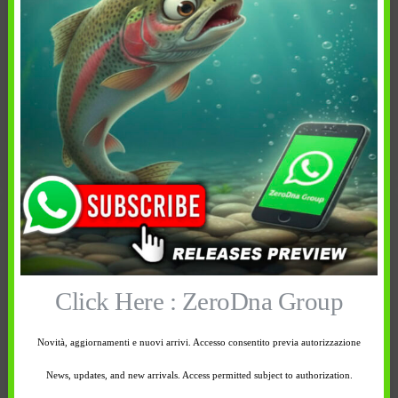
2 lb
3 lb
Esaurito
Esaurito
Avvisami quando
Avvisami quando
disponibile
disponibile
Click Here : ZeroDna Group
Novità, aggiornamenti e nuovi arrivi. Accesso consentito previa autorizzazione
News, updates, and new arrivals. Access permitted subject to authorization.
13,90
€
13,90
€