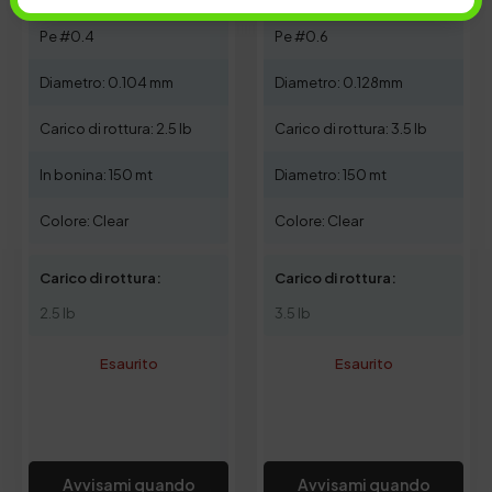
Pe #0.4
Pe #0.6
Diametro: 0.104 mm
Diametro: 0.128mm
Carico di rottura: 2.5 lb
Carico di rottura: 3.5 lb
In bonina: 150 mt
Diametro: 150 mt
Colore: Clear
Colore: Clear
Carico di rottura:
Carico di rottura:
2.5 lb
3.5 lb
Esaurito
Esaurito
Avvisami quando
Avvisami quando