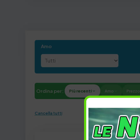
Amo
Ordina per:
Più recenti
Amo
Prezzo
Cancella tutti