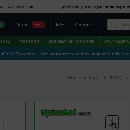
Spedizioni gratuite per ordini superio
te
Spedizioni
P
Outlet
Info
Contatti
r
W
HOT
o
d
u
ATURE
OUTDOOR
ABBIGLIAMENTO CACCIA
COLTELLERIA
c
t
s
dal 10 al 21 agosto. Il sito sarà sempre attivo : le spedizioni r
s
e
a
r
c
Home
Shop
PESCA
h