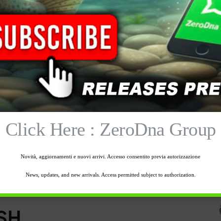
-
+
Avvisami quando disponib
Aggiungi al carrello
Click Here : ZeroDna Group
one
Informazioni aggiuntive
Spedizione
Novità, aggiornamenti e nuovi arrivi. Accesso consentito previa autorizzazione
News, updates, and new arrivals. Access permitted subject to authorization.
9SH