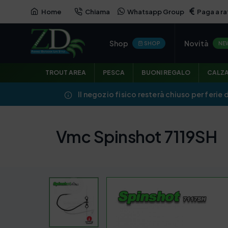
Home
Chiama
Whatsapp Group
Paga a ra
Shop
Novità
SHOP
NE
TROUT AREA
PESCA
BUONI REGALO
CALZ
Il negozio fisico resterà chiuso per ferie 
Vmc Spinshot 7119SH