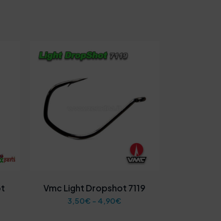
ot
Vmc Light Dropshot 7119
F
3,50
€
-
4,90
€
a
s