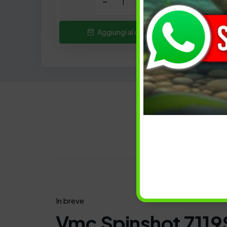
-
+
Aggiungi al carrello
Descrizi
In breve
Vmc Spinshot 711