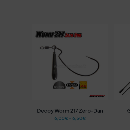
Decoy Worm 217 Zero-Dan
F
6,00
€
-
6,50
€
a
s