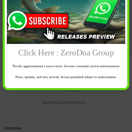
OUTDOOR
,
TORCE
lumen
,
militaria
,
Outdoor
,
torcia
,
Tag:
walther
Click Here : ZeroDna Group
Novità, aggiornamenti e nuovi arrivi. Accesso consentito previa autorizzazione
Descrizione
News, updates, and new arrivals. Access permitted subject to authorization.
Informazioni aggiuntive
Spedizione e reso
In breve