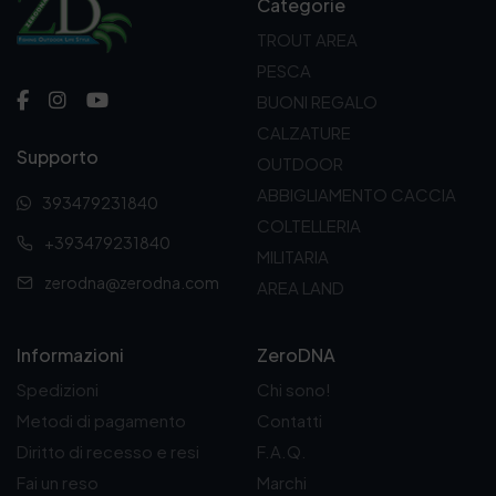
Categorie
TROUT AREA
PESCA
BUONI REGALO
CALZATURE
Supporto
OUTDOOR
ABBIGLIAMENTO CACCIA
393479231840
COLTELLERIA
+393479231840
MILITARIA
zerodna@zerodna.com
AREA LAND
Informazioni
ZeroDNA
Spedizioni
Chi sono!
Metodi di pagamento
Contatti
Diritto di recesso e resi
F.A.Q.
Fai un reso
Marchi