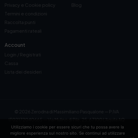
Privacy e Cookie policy
Blog
Termini e condizioni
Raccolta punti
Pagamenti rateali
Account
Login / Registrati
Cassa
Lista dei desideri
© 2026 Zerodna di Massimiliano Pasqualone — P.IVA
IT02172040665 — Via Mulino di Pile, 25, 67100 L'Aquila AQ
Utilizziamo i cookie per essere sicuri che tu possa avere la
Powered by
Publipress
migliore esperienza sul nostro sito. Se continui ad utilizzare