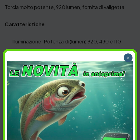
Torcia molto potente, 920 lumen, fornita di valigetta
Caratteristiche
Illuminazione: Potenza di (lumen) 920, 430 e 110
Alimentata da 3 x D Ni-MH 1.2 V
×
Multi
Battery System
(
MBS)
Lunghezza: 325 mm
Peso: 510 g
Distanza di illuminazione: 290 metri
Impermeabiltà IPX4
ACCESSORI
,
MILITARIA
,
Categoria: