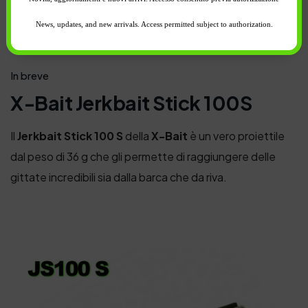
Spedizione e reso
News, updates, and new arrivals. Access permitted subject to authorization.
In breve
X-Bait Jerkbait Stick 100S
Il
Jerkbait Stick 100 S
della
X-Bait
è un vero proiettile
dal peso di 36 g che gli permette di raggiungere delle
gittate incredibili sia dalla barca che da riva.