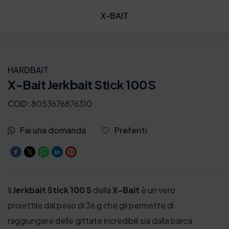
X-BAIT
HARDBAIT
X-Bait Jerkbait Stick 100S
COD:
8053676876310
Fai una domanda
Preferiti
Il
Jerkbait Stick 100 S
della
X-Bait
è un vero
proiettile dal peso di 36 g che gli permette di
raggiungere delle gittate incredibili sia dalla barca