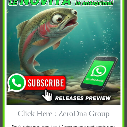
HARDBAIT
,
PESCA
,
SALTWATER
,
Categoria:
SPINNING
FreshWater
,
Hardbait
,
Tag:
SaltWater
,
Spinning
Descrizione
Click Here : ZeroDna Group
Informazioni aggiuntive
Novità, aggiornamenti e nuovi arrivi. Accesso consentito previa autorizzazione