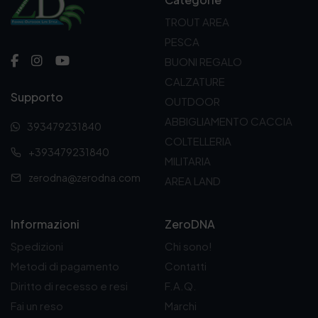
TROUT AREA
PESCA
BUONI REGALO
CALZATURE
Supporto
OUTDOOR
ABBIGLIAMENTO CACCIA
393479231840
COLTELLERIA
+393479231840
MILITARIA
zerodna@zerodna.com
AREA LAND
Informazioni
ZeroDNA
Spedizioni
Chi sono!
Metodi di pagamento
Contatti
Diritto di recesso e resi
F.A.Q.
Fai un reso
Marchi