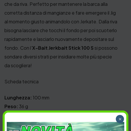
che da riva. Perfetto per mantenere la barca alla
corretta distanza di mangianze e fare emergere il Jig
al momento giusto animandolo con Jerkate. Dalla riva
bisogna lasciare che tocchi il fondo per poi scuoterlo
rapidamente e lasciarlo nuovamente depositare sul
fondo. Con l’
X-Bait Jerkbait Stick 100 S
si possono
sondare diversi strati per insidiare molte più specie
da scogliera!
Scheda tecnica
Lunghezza:
100 mm
Peso:
36 g
Azione:
Sinking
×
Gamma di profondità:
1 – 2 mt