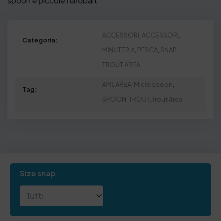
spoon e piccole hardbait
ACCESSORI
,
ACCESSORI
,
Categoria:
MINUTERIA
,
PESCA
,
SNAP
,
TROUT AREA
AMI
,
AREA
,
Micro spoon
,
Tag:
SPOON
,
TROUT
,
Trout Area
Size snap