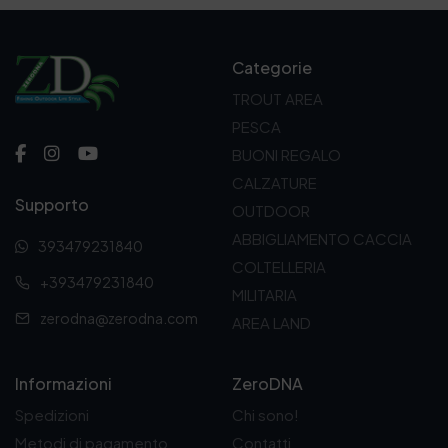
Categorie
TROUT AREA
PESCA
BUONI REGALO
CALZATURE
Supporto
OUTDOOR
ABBIGLIAMENTO CACCIA
393479231840
COLTELLERIA
+393479231840
MILITARIA
zerodna@zerodna.com
AREA LAND
Informazioni
ZeroDNA
Spedizioni
Chi sono!
Metodi di pagamento
Contatti