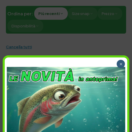
Ordina per:
Più recenti
Size snap
Prezzo
Disponibilità
Cancella tutti
×
8,90
€
8,90
€