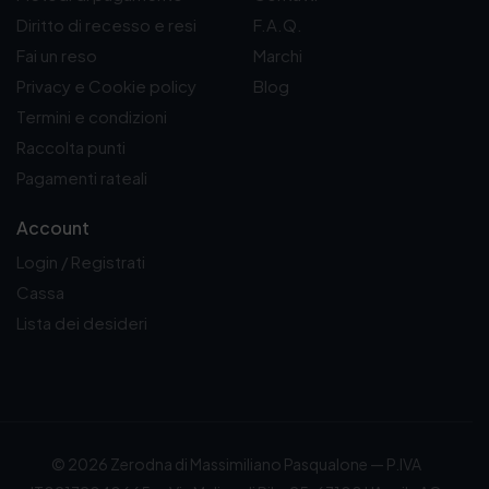
Diritto di recesso e resi
F.A.Q.
Fai un reso
Marchi
Privacy e Cookie policy
Blog
Termini e condizioni
Raccolta punti
Pagamenti rateali
Account
Login / Registrati
Cassa
Lista dei desideri
© 2026 Zerodna di Massimiliano Pasqualone — P.IVA