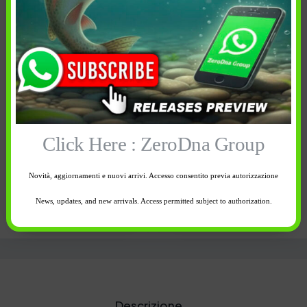
In confezione: 24 pcs
In confezione: 24 pcs
Size snap:
Size snap:
SS
SSS
1 disponibili
2 disponibili
-
+
-
+
Click Here : ZeroDna Group
Novità, aggiornamenti e nuovi arrivi. Accesso consentito previa autorizzazione
Aggiungi al
Aggiungi al
carrello
carrello
News, updates, and new arrivals. Access permitted subject to authorization.
Descrizione