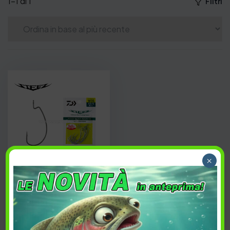
1–1 di 1
Filtri
×
Daiwa Steez Worm
Hook SS
4,50
€