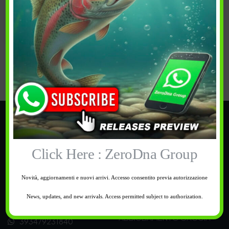
Acquista
PREFERITI
Categorie
TROUT AREA
Click Here : ZeroDna Group
PESCA
BUONI REGALO
Novità, aggiornamenti e nuovi arrivi. Accesso consentito previa autorizzazione
CALZATURE
News, updates, and new arrivals. Access permitted subject to authorization.
Supporto
OUTDOOR
ABBIGLIAMENTO CACCIA
393479231840