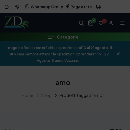
Whatsapp Group
Paga a rate
0
0
Categorie
Il negozio fisico resterà chiuso per ferie dal 10 al 21 agosto. Il
sito sarà sempre attivo : le spedizioni riprenderanno il 22
Agosto. Buone Vacanze.
amo
Home
Shop
Prodotti taggati “amo”