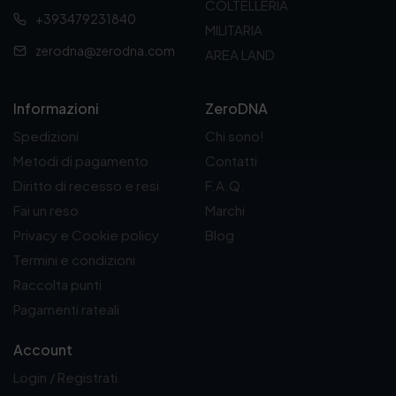
COLTELLERIA
+393479231840
MILITARIA
zerodna@zerodna.com
AREA LAND
Informazioni
ZeroDNA
Spedizioni
Chi sono!
Metodi di pagamento
Contatti
Diritto di recesso e resi
F.A.Q.
Fai un reso
Marchi
Privacy e Cookie policy
Blog
Termini e condizioni
Raccolta punti
Pagamenti rateali
Account
Login / Registrati