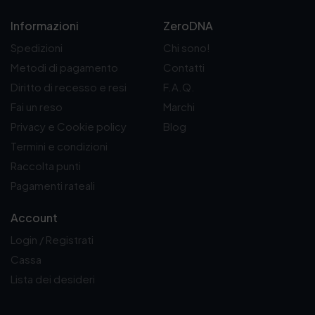
Informazioni
ZeroDNA
Spedizioni
Chi sono!
Metodi di pagamento
Contatti
Diritto di recesso e resi
F.A.Q.
Fai un reso
Marchi
Privacy e Cookie policy
Blog
Termini e condizioni
Raccolta punti
Pagamenti rateali
Account
Login / Registrati
Cassa
Lista dei desideri