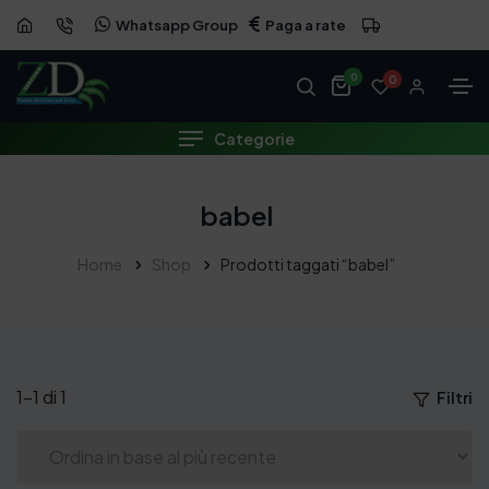
Whatsapp Group
Paga a rate
0
0
Categorie
babel
Home
Shop
Prodotti taggati “babel”
1–1 di 1
Filtri