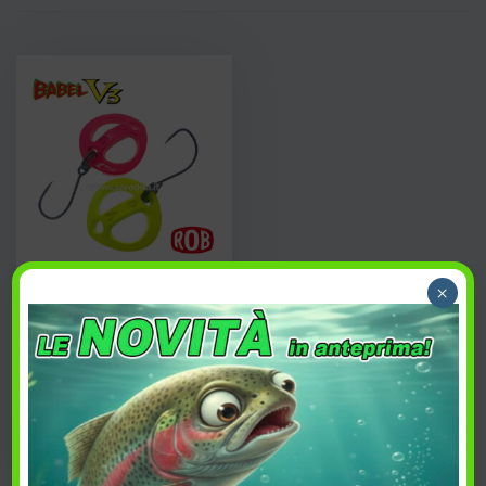
Rob Lure Babel V3
×
8,50
€
Acquista
PREFERITI