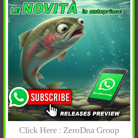
ESAURITO
Fox Rage Dart Slider
Fox DeadBait Kebab Kit
4,00
€
6,50
€
Acquista
Guarda
PREFERITI
PREFERITI
Click Here : ZeroDna Group