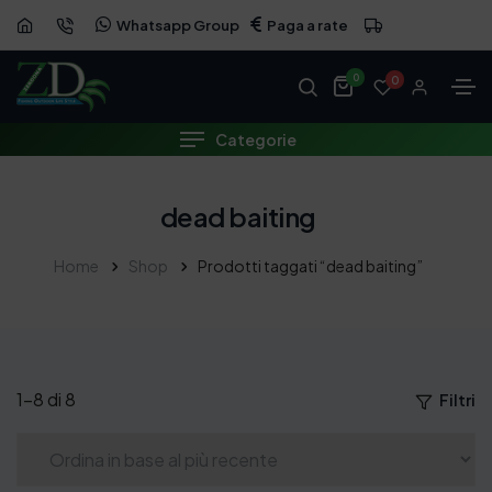
Whatsapp Group
Paga a rate
0
0
Categorie
dead baiting
Home
Shop
Prodotti taggati “dead baiting”
1–8 di 8
Filtri