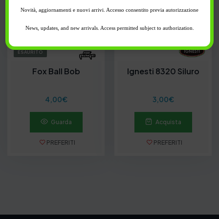
Novità, aggiornamenti e nuovi arrivi. Accesso consentito previa autorizzazione
News, updates, and new arrivals. Access permitted subject to authorization.
ESAURITO
Fox Ball Bob
Ignesti 8320 Siluro
4,00
€
3,00
€
Guarda
Acquista
PREFERITI
PREFERITI