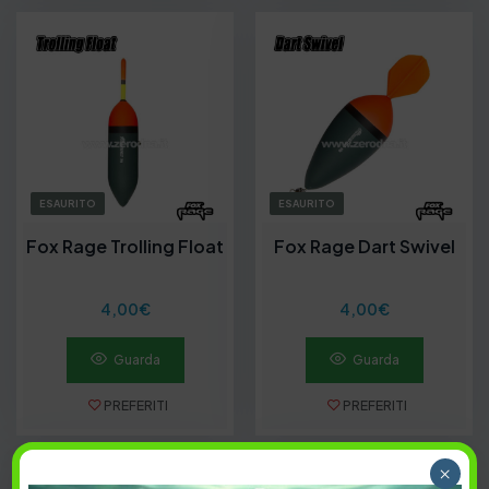
ESAURITO
ESAURITO
Fox Rage Trolling Float
Fox Rage Dart Swivel
4,00
€
4,00
€
Guarda
Guarda
PREFERITI
PREFERITI
×