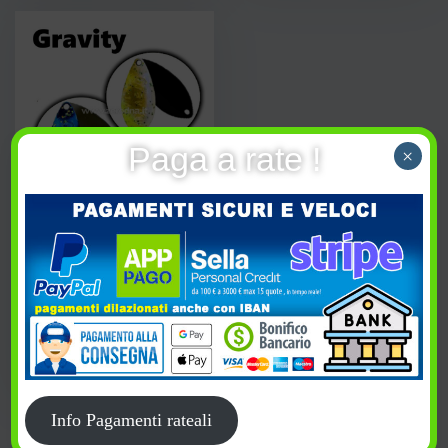
Paga a rate !
×
Deep Paradox Gravity
7,90
€
Acquista
PREFERITI
Info Pagamenti rateali