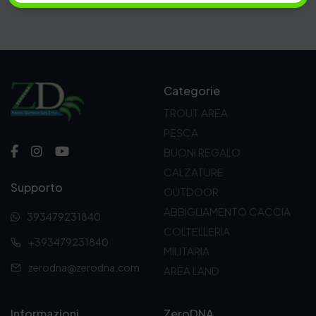
Categorie
TROUT AREA
PESCA
BUONI REGALO
CALZATURE
Supporto
OUTDOOR
ABBIGLIAMENTO CACCIA
393479231840
COLTELLERIA
+393479231840
MILITARIA
zerodna@zerodna.com
AREA LAND
Informazioni
ZeroDNA