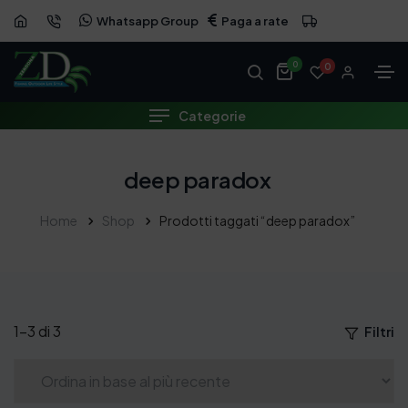
Whatsapp Group
Paga a rate
0
0
Categorie
deep paradox
Home
Shop
Prodotti taggati “deep paradox”
1–3 di 3
Filtri