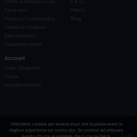
Diritto di recesso e resi
F.A.Q.
Fai un reso
Marchi
Privacy e Cookie policy
Blog
Termini e condizioni
Raccolta punti
Pagamenti rateali
Account
Login / Registrati
Cassa
Lista dei desideri
Utilizziamo i cookie per essere sicuri che tu possa avere la
© 2026 Zerodna di Massimiliano Pasqualone — P.IVA
migliore esperienza sul nostro sito. Se continui ad utilizzare
IT02172040665 — Via Mulino di Pile, 25, 67100 L'Aquila AQ
questo sito noi assumiamo che tu ne sia felice.