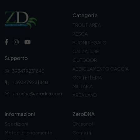
:
d
a
Categorie
7
,
TROUT AREA
9
PESCA
5
€
BUONI REGALO
a
CALZATURE
8
Supporto
,
OUTDOOR
3
ABBIGLIAMENTO CACCIA
0
393479231840
€
COLTELLERIA
+393479231840
MILITARIA
zerodna@zerodna.com
AREA LAND
Informazioni
ZeroDNA
Spedizioni
Chi sono!
Metodi di pagamento
Contatti