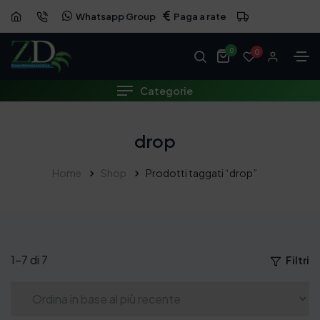
Whatsapp Group
Paga a rate
0
0
Categorie
drop
Home
Shop
Prodotti taggati “drop”
1–7 di 7
Filtri