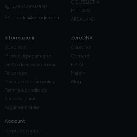
COLTELLERIA
+393479231840
MILITARIA
zerodna@zerodna.com
AREA LAND
Informazioni
ZeroDNA
Spedizioni
Chi sono!
Metodi di pagamento
Contatti
Diritto di recesso e resi
F.A.Q.
Fai un reso
Marchi
Privacy e Cookie policy
Blog
Termini e condizioni
Raccolta punti
Pagamenti rateali
Account
Login / Registrati