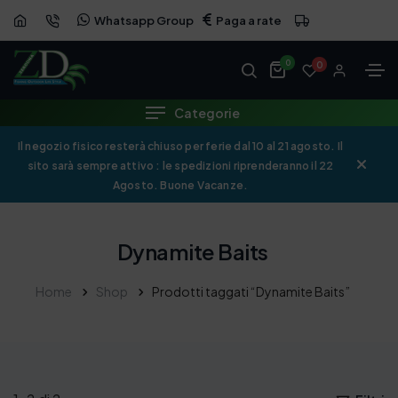
Whatsapp Group
Paga a rate
0
0
Categorie
Il negozio fisico resterà chiuso per ferie dal 10 al 21 agosto. Il
sito sarà sempre attivo : le spedizioni riprenderanno il 22
Agosto. Buone Vacanze.
Dynamite Baits
Home
Shop
Prodotti taggati “Dynamite Baits”