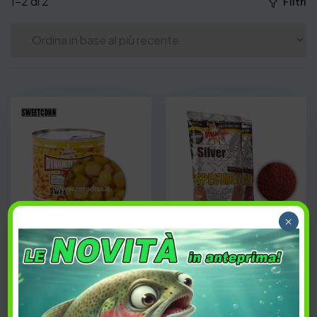
1–2 di 2
Filtri
×
ESAURITO
Dynamite Baits
Dynamite Baits Silver X
Sweetcorn XL Original
3,00
€
5,90
€