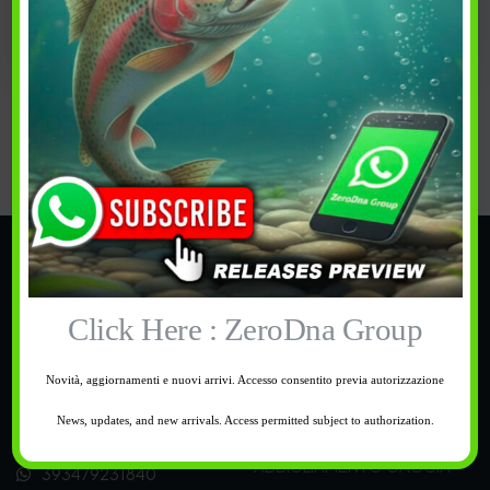
Acquista
Guarda
PREFERITI
PREFERITI
Categorie
TROUT AREA
Click Here : ZeroDna Group
PESCA
BUONI REGALO
Novità, aggiornamenti e nuovi arrivi. Accesso consentito previa autorizzazione
CALZATURE
News, updates, and new arrivals. Access permitted subject to authorization.
Supporto
OUTDOOR
ABBIGLIAMENTO CACCIA
393479231840