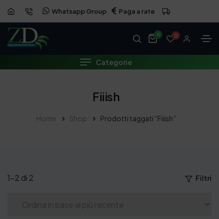
Whatsapp Group
Paga a rate
0
0
Categorie
Fiiish
Home
Shop
Prodotti taggati “Fiiish”
1–2 di 2
Filtri