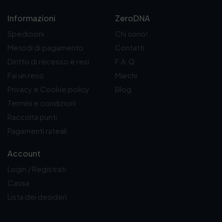
Informazioni
ZeroDNA
Spedizioni
Chi sono!
Metodi di pagamento
Contatti
Diritto di recesso e resi
F.A.Q.
Fai un reso
Marchi
Privacy e Cookie policy
Blog
Termini e condizioni
Raccolta punti
Pagamenti rateali
Account
Login / Registrati
Cassa
Lista dei desideri