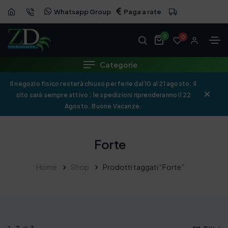
Whatsapp Group
Paga a rate
0
0
Categorie
Il negozio fisico resterà chiuso per ferie dal 10 al 21 agosto. Il
sito sarà sempre attivo : le spedizioni riprenderanno il 22
Agosto. Buone Vacanze.
Forte
Home
Shop
Prodotti taggati “Forte”