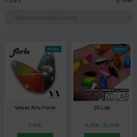
1–3 di 3
Filtri
NUOVO
NUOVO
Velvet Arts Forte
ZD Lab
F
7,90
€
0,00
€
-
30,00
€
a
s