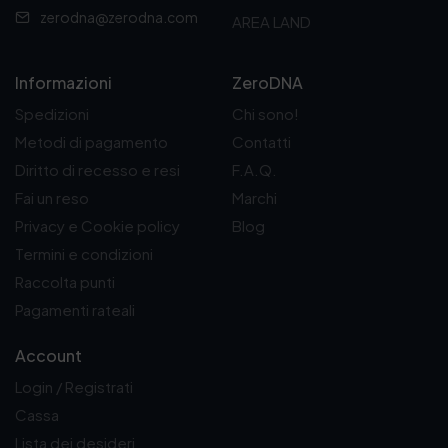
zerodna@zerodna.com
AREA LAND
Informazioni
ZeroDNA
Spedizioni
Chi sono!
Metodi di pagamento
Contatti
Diritto di recesso e resi
F.A.Q.
Fai un reso
Marchi
Privacy e Cookie policy
Blog
Termini e condizioni
Raccolta punti
Pagamenti rateali
Account
Login / Registrati
Cassa
Lista dei desideri