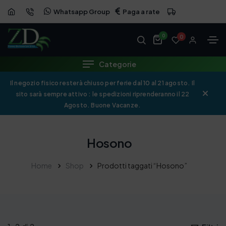
Whatsapp Group
Paga a rate
0
0
Categorie
Il negozio fisico resterà chiuso per ferie dal 10 al 21 agosto. Il
sito sarà sempre attivo : le spedizioni riprenderanno il 22
Agosto. Buone Vacanze.
Hosono
Home
Shop
Prodotti taggati “Hosono”