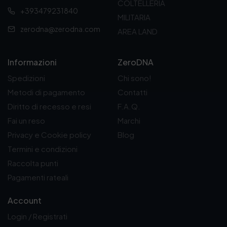
COLTELLERIA
+393479231840
MILITARIA
zerodna@zerodna.com
AREA LAND
Informazioni
ZeroDNA
Spedizioni
Chi sono!
Metodi di pagamento
Contatti
Diritto di recesso e resi
F.A.Q.
Fai un reso
Marchi
Privacy e Cookie policy
Blog
Termini e condizioni
Raccolta punti
Pagamenti rateali
Account
Login / Registrati