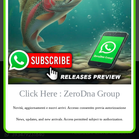
Guarda
Guarda
PREFERITI
PREFERITI
Categorie
TROUT AREA
Click Here : ZeroDna Group
PESCA
BUONI REGALO
Novità, aggiornamenti e nuovi arrivi. Accesso consentito previa autorizzazione
CALZATURE
News, updates, and new arrivals. Access permitted subject to authorization.
Supporto
OUTDOOR
ABBIGLIAMENTO CACCIA
393479231840