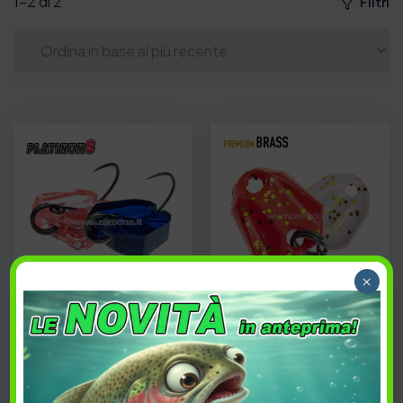
1–2 di 2
Filtri
×
ESAURITO
ESAURITO
Neostyle Platinum S
Neostyle Premium
Brass
9,90
€
9,50
€