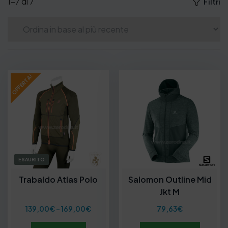
1–7 di 7
Filtri
OFFERTA!
ESAURITO
Trabaldo Atlas Polo
Salomon Outline Mid
Jkt M
F
139,00
€
-
169,00
€
79,63
€
a
s