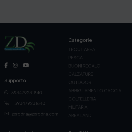
Categorie
TROUT AREA
PESCA
BUONI REGALO
CALZATURE
Supporto
OUTDOOR
ABBIGLIAMENTO CACCIA
393479231840
COLTELLERIA
+393479231840
MILITARIA
zerodna@zerodna.com
AREA LAND