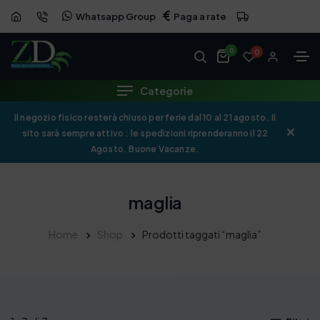
Whatsapp Group
Paga a rate
0
0
Categorie
Il negozio fisico resterà chiuso per ferie dal 10 al 21 agosto. Il
sito sarà sempre attivo : le spedizioni riprenderanno il 22
Agosto. Buone Vacanze.
maglia
Home
Shop
Prodotti taggati “maglia”