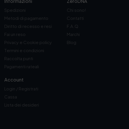
Informazioni
ZeroDNA
Spedizioni
Chi sono!
Metodi di pagamento
Contatti
Diritto di recesso e resi
F.A.Q.
Fai un reso
Marchi
Privacy e Cookie policy
Blog
Termini e condizioni
Raccolta punti
Pagamenti rateali
Account
Login / Registrati
Cassa
Lista dei desideri