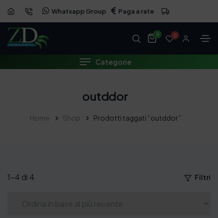
Whatsapp Group
Paga a rate
0
0
Categorie
outddor
Home
Shop
Prodotti taggati “outddor”
1–4 di 4
Filtri