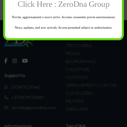
Click Here : ZeroDna Group
Novità, aggiornamenti e nuovi arrivi. Accesso consentito previa autorizzazione
News, updates, and new arrivals. Access permitted subject to authorization.
Categorie
TROUT AREA
PESCA
BUONI REGALO
CALZATURE
Supporto
OUTDOOR
ABBIGLIAMENTO CACCIA
393479231840
COLTELLERIA
+393479231840
MILITARIA
zerodna@zerodna.com
AREA LAND
Informazioni
ZeroDNA