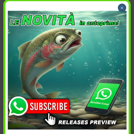
×
ESAURITO
Konus Ardito Tac
Konus Flash 4
89,00
€
29,00
€
Acquista
Guarda
PREFERITI
PREFERITI