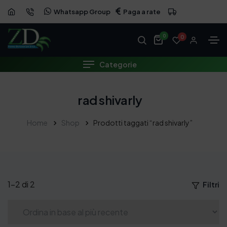
Whatsapp Group
Paga a rate
0
0
Categorie
rad shivarly
Home
Shop
Prodotti taggati “rad shivarly”
1–2 di 2
Filtri