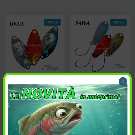
NUOVO
NUOVO
Rad Shivarly Locca
Rad Shivarly Saiga
×
7,30
€
7,30
€
Acquista
Acquista
PREFERITI
PREFERITI