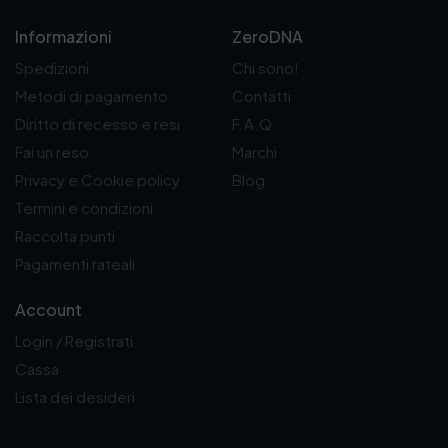
Informazioni
ZeroDNA
Spedizioni
Chi sono!
Metodi di pagamento
Contatti
Diritto di recesso e resi
F.A.Q.
Fai un reso
Marchi
Privacy e Cookie policy
Blog
Termini e condizioni
Raccolta punti
Pagamenti rateali
Account
Login / Registrati
Cassa
Lista dei desideri