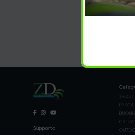
Catego
TROUT
PESCA
BUONI
CALZA
Supporto
OUTD