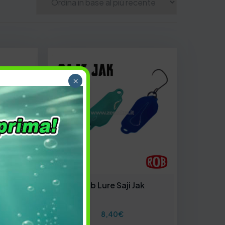
×
ou
Rob Lure Saji Jak
8,40
€