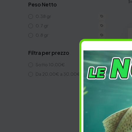
1
Peso Netto
0.38 gr
0.7 gr
0.8 gr
Filtra per prezzo
Sotto
10,00
€
Da
20,00
€
a
30,00
€