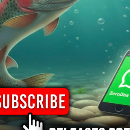
Acquista
Acquista
PREFERITI
PREFERITI
ESAURITO
Rob Lure Papa Berbie
Rob Lure Berbie
26,50
€
26,50
€