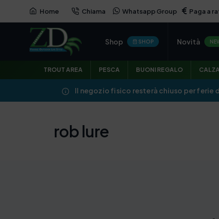
Home
Chiama
Whatsapp Group
Paga a ra
Shop
Novità
SHOP
NE
TROUT AREA
PESCA
BUONI REGALO
CALZ
Il negozio fisico resterà chiuso per ferie 
rob lure