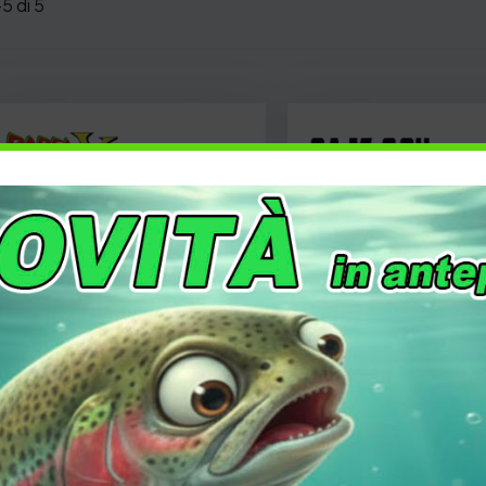
–5 di 5
Rob Lure Babel V3
Rob Lure Saji G
8,50
€
8,40
€