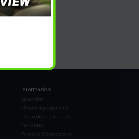
Informazioni
Spedizioni
Metodi di pagamento
Diritto di recesso e resi
Fai un reso
Privacy e Cookie policy