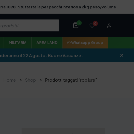
ri a 109€ in tutta Italia per pacchi inferiori a 2kg peso/volume
0
0
MILITARIA
AREA LAND
Whatsapp Group
iprenderanno il 22 Agosto. Buone Vacanze.
Home
Shop
Prodotti taggati “rob lure”