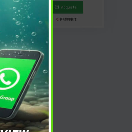
Acquista
PREFERITI
 SS