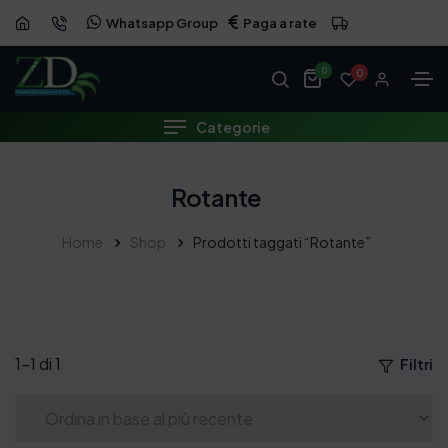
Whatsapp Group
Paga a rate
0
0
Categorie
Rotante
Home
Shop
Prodotti taggati “Rotante”
1–1 di 1
Filtri