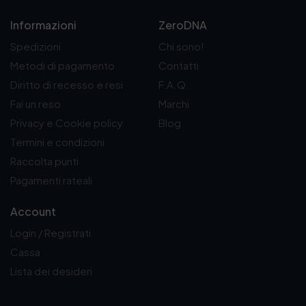
Informazioni
ZeroDNA
Spedizioni
Chi sono!
Metodi di pagamento
Contatti
Diritto di recesso e resi
F.A.Q.
Fai un reso
Marchi
Privacy e Cookie policy
Blog
Termini e condizioni
Raccolta punti
Pagamenti rateali
Account
Login / Registrati
Cassa
Lista dei desideri