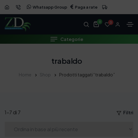
Whatsapp Group
Paga a rate
0
0
Categorie
trabaldo
Home
Shop
Prodotti taggati “trabaldo”
1–7 di 7
Filtri