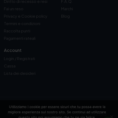
Diritto di recesso e resi
F.A.Q.
Fai un reso
Marchi
Privacy e Cookie policy
Blog
Termini e condizioni
Raccolta punti
Pagamenti rateali
Account
Login / Registrati
Cassa
Lista dei desideri
Utilizziamo i cookie per essere sicuri che tu possa avere la
© 2026 Zerodna di Massimiliano Pasqualone — P.IVA
migliore esperienza sul nostro sito. Se continui ad utilizzare
IT02172040665 — Via Mulino di Pile, 25, 67100 L'Aquila AQ
questo sito noi assumiamo che tu ne sia felice.