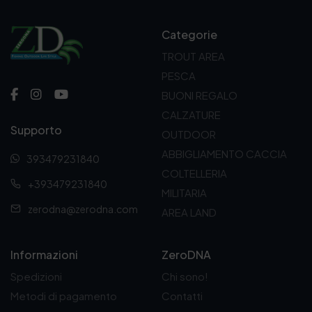
:
d
a
Categorie
1
3
TROUT AREA
9
PESCA
,
0
BUONI REGALO
0
CALZATURE
€
Supporto
a
OUTDOOR
1
ABBIGLIAMENTO CACCIA
6
393479231840
9
COLTELLERIA
,
+393479231840
MILITARIA
0
0
zerodna@zerodna.com
AREA LAND
€
Informazioni
ZeroDNA
Spedizioni
Chi sono!
Metodi di pagamento
Contatti