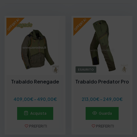
OFFERTA!
OFFERTA!
ESAURITO
Trabaldo Renegade
Trabaldo Predator Pro
F
F
409,00
€
-
490,00
€
213,00
€
-
249,00
€
a
a
s
s
Acquista
Guarda
c
c
i
i
a
a
PREFERITI
PREFERITI
d
d