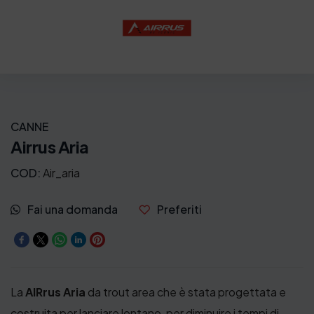
o
:
d
a
9
9
CANNE
,
Airrus Aria
0
COD:
Air_aria
0
€
Fai una domanda
Preferiti
a
1
9
La
AIRrus Aria
da trout area che è stata progettata e
8
costruita per lanciare lontano, per diminuire i tempi di