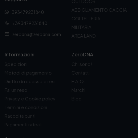
d
OUTDOOR
a
ABBIGLIAMENTO CACCIA
393479231840
9
9
COLTELLERIA
+393479231840
,
MILITARIA
0
zerodna@zerodna.com
AREA LAND
0
€
a
1
Informazioni
ZeroDNA
9
Spedizioni
Chi sono!
4
,
Metodi di pagamento
Contatti
0
Diritto di recesso e resi
F.A.Q.
0
€
Fai un reso
Marchi
Privacy e Cookie policy
Blog
Termini e condizioni
Raccolta punti
Pagamenti rateali