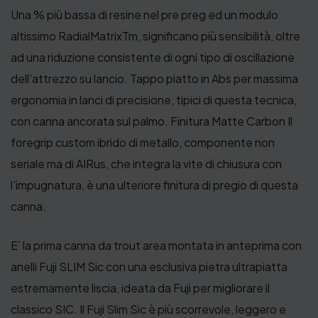
Una % più bassa di resine nel pre preg ed un modulo
altissimo RadialMatrixTm, significano più sensibilità, oltre
ad una riduzione consistente di ogni tipo di oscillazione
dell’attrezzo su lancio. Tappo piatto in Abs per massima
ergonomia in lanci di precisione, tipici di questa tecnica,
con canna ancorata sul palmo. Finitura Matte Carbon Il
foregrip custom ibrido di metallo, componente non
seriale ma di AIRus, che integra la vite di chiusura con
l’impugnatura, è una ulteriore finitura di pregio di questa
canna.
E’ la prima canna da trout area montata in anteprima con
anelli Fuji SLIM Sic con una esclusiva pietra ultrapiatta
estremamente liscia, ideata da Fuji per migliorare il
classico SIC. Il Fuji Slim Sic è più scorrevole, leggero e