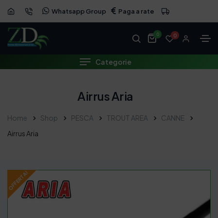
Whatsapp Group
Paga a rate
OFFERTA
0
0
Categorie
Airrus Aria
Home
Shop
PESCA
TROUT AREA
CANNE
Airrus Aria
OFFERTA!