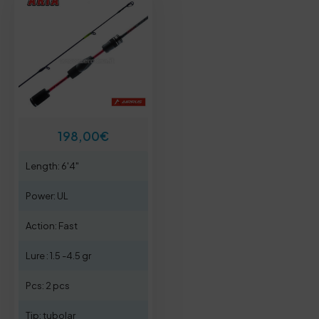
198,00
€
Length: 6'4"
Power: UL
Action: Fast
Lure : 1.5 -4.5 gr
Pcs: 2 pcs
Tip: tubolar