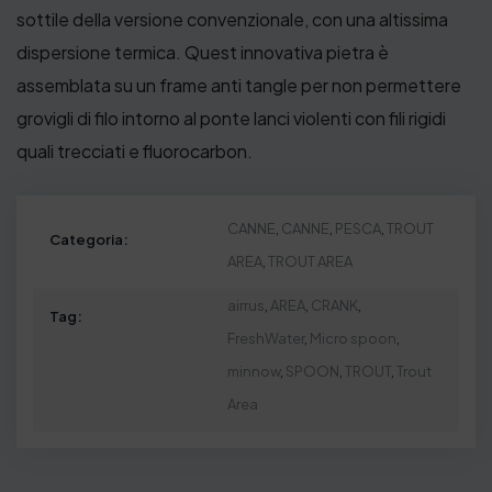
sottile della versione convenzionale, con una altissima
dispersione termica. Quest innovativa pietra è
assemblata su un frame anti tangle per non permettere
grovigli di filo intorno al ponte lanci violenti con fili rigidi
quali trecciati e fluorocarbon.
CANNE
,
CANNE
,
PESCA
,
TROUT
Categoria:
AREA
,
TROUT AREA
airrus
,
AREA
,
CRANK
,
Tag:
FreshWater
,
Micro spoon
,
minnow
,
SPOON
,
TROUT
,
Trout
Area