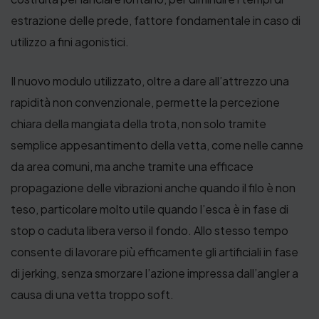
,
estrazione delle prede, fattore fondamentale in caso di
0
utilizzo a fini agonistici.
0
€
Il nuovo modulo utilizzato, oltre a dare all’attrezzo una
rapidità non convenzionale, permette la percezione
chiara della mangiata della trota, non solo tramite
semplice appesantimento della vetta, come nelle canne
da area comuni, ma anche tramite una efficace
propagazione delle vibrazioni anche quando il filo è non
teso, particolare molto utile quando l’esca è in fase di
stop o caduta libera verso il fondo. Allo stesso tempo
consente di lavorare più efficamente gli artificiali in fase
di jerking, senza smorzare l’azione impressa dall’angler a
causa di una vetta troppo soft.