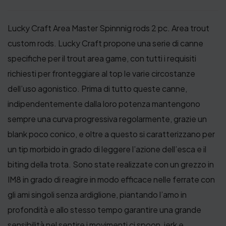
9
Lucky Craft Area Master Spinnnig rods 2 pc. Area trout
4
custom rods. Lucky Craft propone una serie di canne
,
specifiche per il trout area game, con tutti i requisiti
0
richiesti per fronteggiare al top le varie circostanze
0
dell’uso agonistico. Prima di tutto queste canne,
€
indipendentemente dalla loro potenza mantengono
sempre una curva progressiva regolarmente, grazie un
blank poco conico, e oltre a questo si caratterizzano per
un tip morbido in grado di leggere l’azione dell’esca e il
biting della trota. Sono state realizzate con un grezzo in
IM8 in grado di reagire in modo efficace nelle ferrate con
gli ami singoli senza ardiglione, piantando l’amo in
profondità e allo stesso tempo garantire una grande
sensibilità nel sentire i movimenti ci spoon, jerk e