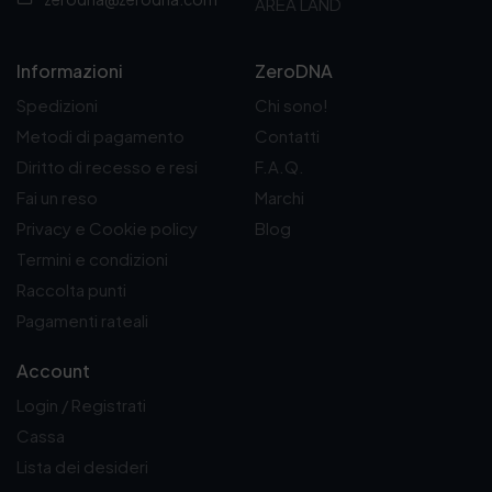
AREA LAND
0
0
€
a
Informazioni
ZeroDNA
3
Spedizioni
Chi sono!
1
9
Metodi di pagamento
Contatti
,
Diritto di recesso e resi
F.A.Q.
0
0
Fai un reso
Marchi
€
Privacy e Cookie policy
Blog
Termini e condizioni
Raccolta punti
Pagamenti rateali
Account
Login / Registrati
Cassa
Lista dei desideri