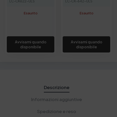
LC-CK622-ULS
LC-CK-642-ULS
r
9
a
,
Esaurito
Esaurito
:
0
1
0
9
€
4
.
,
Avvisami quando
Avvisami quando
0
disponibile
disponibile
0
€
.
Descrizione
Informazioni aggiuntive
Spedizione e reso