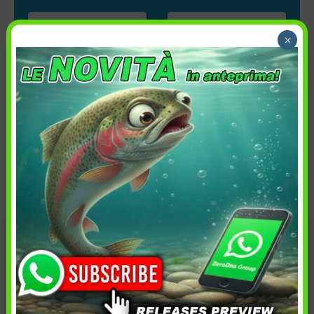
×
Ordina per:
Più recenti
Modello
Prezzo
Disponibilità
Cancella tutti