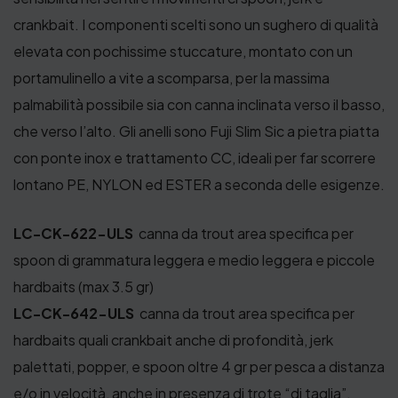
crankbait. I componenti scelti sono un sughero di qualità
elevata con pochissime stuccature, montato con un
portamulinello a vite a scomparsa, per la massima
palmabilità possibile sia con canna inclinata verso il basso,
che verso l’alto. Gli anelli sono Fuji Slim Sic a pietra piatta
con ponte inox e trattamento CC, ideali per far scorrere
lontano PE, NYLON ed ESTER a seconda delle esigenze.
LC-CK-622-ULS
canna da trout area specifica per
spoon di grammatura leggera e medio leggera e piccole
hardbaits (max 3.5 gr)
LC-CK-642-ULS
canna da trout area specifica per
hardbaits quali crankbait anche di profondità, jerk
palettati, popper, e spoon oltre 4 gr per pesca a distanza
e/o in velocità, anche in presenza di trote “di taglia”.