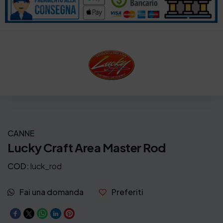
z
z
o
:
d
a
9
9
CANNE
,
Lucky Craft Area Master Rod
0
COD:
luck_rod
0
€
Fai una domanda
Preferiti
a
1