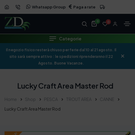
Whatsapp Group
Paga a rate
OFFERTA
0
0
Categorie
Il negozio fisico resterà chiuso per ferie dal 10 al 21 agosto. Il
sito sarà sempre attivo : le spedizioni riprenderanno il 22
Agosto. Buone Vacanze.
Lucky Craft Area Master Rod
Home
Shop
PESCA
TROUT AREA
CANNE
Lucky Craft Area Master Rod