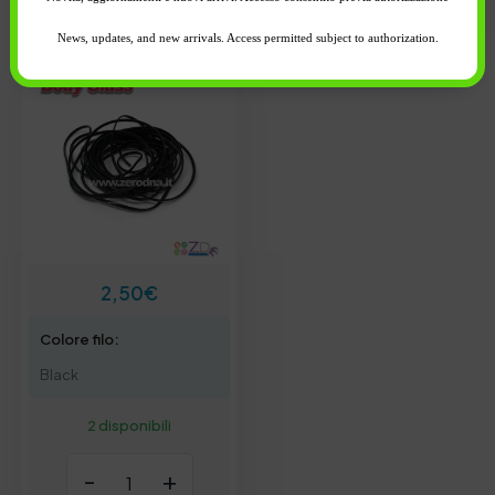
carrello
News, updates, and new arrivals. Access permitted subject to authorization.
2,50
€
Colore filo:
Black
2 disponibili
-
+