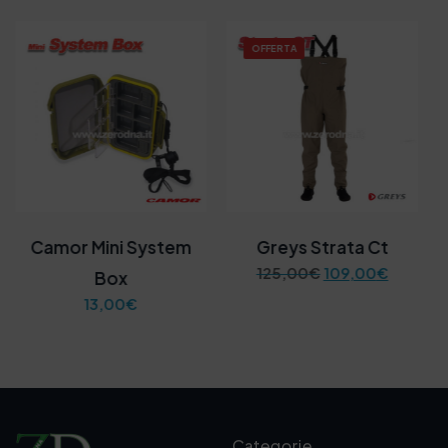
OFFERTA
Camor Mini System
Greys Strata Ct
I
I
125,00
€
109,00
€
Box
l
l
13,00
€
p
p
r
r
e
e
z
z
z
z
o
o
o
a
r
t
Categorie