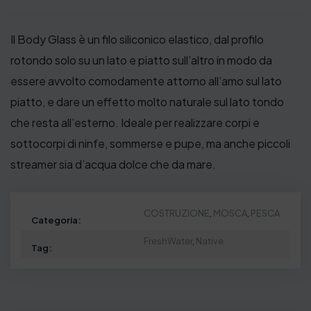
Il Body Glass è un filo siliconico elastico, dal profilo
rotondo solo su un lato e piatto sull’altro in modo da
essere avvolto comodamente attorno all’amo sul lato
piatto, e dare un effetto molto naturale sul lato tondo
che resta all’esterno. Ideale per realizzare corpi e
sottocorpi di ninfe, sommerse e pupe, ma anche piccoli
streamer sia d’acqua dolce che da mare.
COSTRUZIONE
,
MOSCA
,
PESCA
Categoria:
FreshWater
,
Native
Tag: