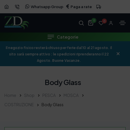
Whatsapp Group
Paga a rate
0
0
Categorie
Il negozio fisico resterà chiuso per ferie dal 10 al 21 agosto. Il
sito sarà sempre attivo : le spedizioni riprenderanno il 22
Agosto. Buone Vacanze.
Body Glass
Home
Shop
PESCA
MOSCA
COSTRUZIONE
Body Glass