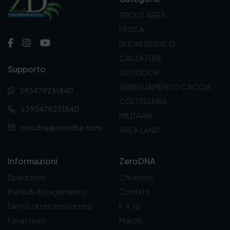
i
t
TROUT AREA
g
u
i
a
PESCA
n
l
BUONI REGALO
a
e
l
è
CALZATURE
e
:
Supporto
OUTDOOR
e
1
r
0
ABBIGLIAMENTO CACCIA
393479231840
a
9
COLTELLERIA
:
,
+393479231840
1
0
MILITARIA
2
0
zerodna@zerodna.com
AREA LAND
5
€
,
.
0
Informazioni
ZeroDNA
0
€
Spedizioni
Chi sono!
.
Metodi di pagamento
Contatti
Diritto di recesso e resi
F.A.Q.
Fai un reso
Marchi