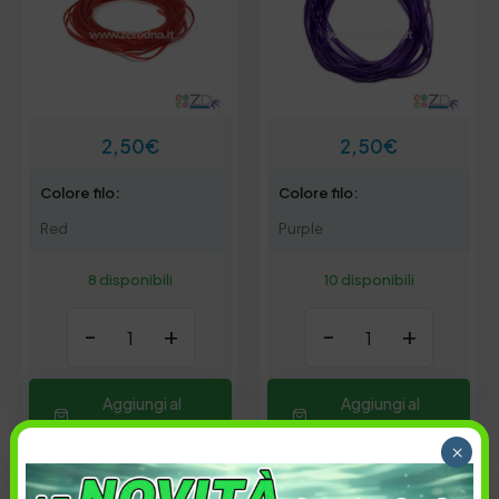
2,50
€
2,50
€
Colore filo:
Colore filo:
Red
Purple
8 disponibili
10 disponibili
-
+
-
+
Aggiungi al
Aggiungi al
carrello
carrello
×