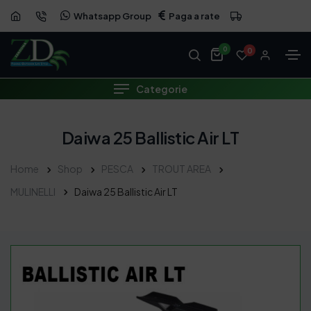
Whatsapp Group
Paga a rate
0
0
Categorie
Daiwa 25 Ballistic Air LT
Home
Shop
PESCA
TROUT AREA
MULINELLI
Daiwa 25 Ballistic Air LT