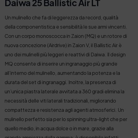
Daiwa 25 Ballistic Air LT
Un mulinello che fa di leggerezza da record, qualità
della componentistica e sensibilità le sue armi vincenti.
Con un corpo monoscocca in Zaion (MQ) e un rotore di
nuova concezione (Airdrive) in Zaion V, il Ballistic Air è
uno dei mulinelli più leggeri e reattivi di Daiwa. Il design
MQ consente di inserire un ingranaggio più grande
all’interno del mulinello, aumentando la potenza e la
durata del set di ingranaggi. Inoltre, la presenza di
un’unica piastra laterale avvitata a 360 gradi elimina la
necessità delle viti laterali tradizionali, migliorando
compattezza e resistenza agli agenti atmosferici. Un
mulinello perfetto sia per lo spinning ultra-light che per
quello medio, in acqua dolce o in mare, grazie alla
grande ampiezza della gamma: è disponibile infatti