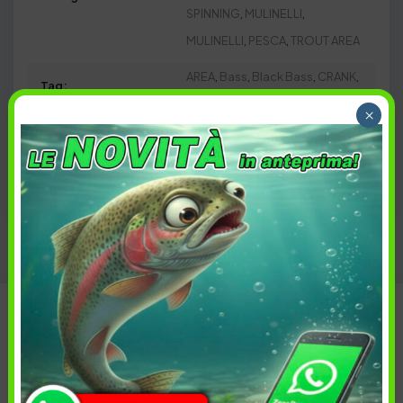
SPINNING
,
MULINELLI
,
MULINELLI
,
PESCA
,
TROUT AREA
AREA
,
Bass
,
Black Bass
,
CRANK
,
Tag:
Daiwa
,
FreshWater
,
Hardbait
,
×
Jerk
,
Light Game
,
Micro spoon
,
minnow
,
Native
,
Pike
,
Spinning
,
SPOON
,
TROUT
,
Trout Area
Modello