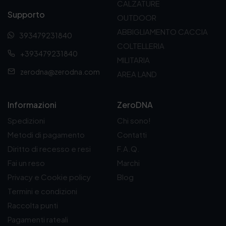
CALZATURE
:
Supporto
d
OUTDOOR
a
ABBIGLIAMENTO CACCIA
393479231840
3
5
COLTELLERIA
+393479231840
8
MILITARIA
,
zerodna@zerodna.com
AREA LAND
0
0
€
a
Informazioni
ZeroDNA
4
Spedizioni
Chi sono!
0
9
Metodi di pagamento
Contatti
,
Diritto di recesso e resi
F.A.Q.
0
0
Fai un reso
Marchi
€
Privacy e Cookie policy
Blog
Termini e condizioni
Raccolta punti
Pagamenti rateali