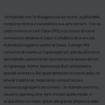
Un mulinello che fa di leggerezza da record, qualità della
componentistica e sensibilità le sue armi vincenti. Con un
corpo monoscocca in Zaion (MQ) e un rotore di nuova
concezione (Airdrive) in Zaion V, il Ballistic Air è uno dei
mulinelli più leggeri e reattivi di Daiwa. Il design MQ
consente di inserire un ingranaggio più grande all’interno
del mulinello, aumentando la potenza e la durata del set
di ingranaggi. Inoltre, la presenza di un’unica piastra
laterale avvitata a 360 gradi elimina la necessità delle viti
laterali tradizionali, migliorando compattezza e
resistenza agli agenti atmosferici. Un mulinello perfetto
sia per lo spinning ultra-light che per quello medio, in
acqua dolce o in mare, grazie alla grande ampiezza della