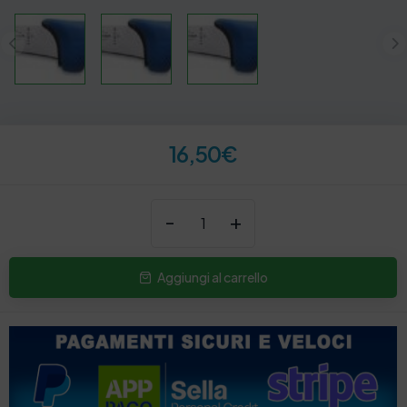
16,50
€
-
+
Aggiungi al carrello