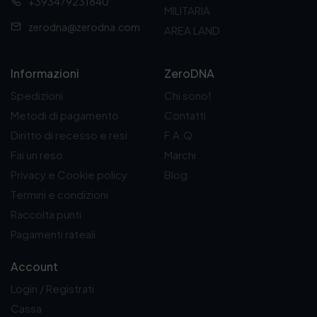
+393479231840
0
MILITARIA
€
zerodna@zerodna.com
AREA LAND
a
2
5
Informazioni
ZeroDNA
0
,
Spedizioni
Chi sono!
0
Metodi di pagamento
Contatti
0
€
Diritto di recesso e resi
F.A.Q.
Fai un reso
Marchi
Privacy e Cookie policy
Blog
Termini e condizioni
Raccolta punti
Pagamenti rateali
Account
Login / Registrati
Cassa