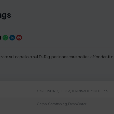
ngs
lizzare sul capello o sul D-Rig per innescare boilies affondanti 
CARPFISHING
,
PESCA
,
TERMINALI E MINUTERIA
Carpa
,
Carpfishing
,
FreshWater