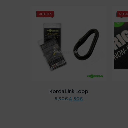
OFFERTA
OFFE
Korda Link Loop
I
I
5,90
€
4,50
€
l
l
p
p
r
r
e
e
z
z