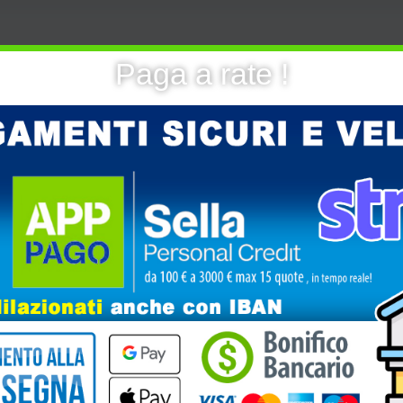
Paga a rate !
one
Informazioni aggiuntive
Spedizione
g Rings
tilizzare sul capello o sul D-Rig per