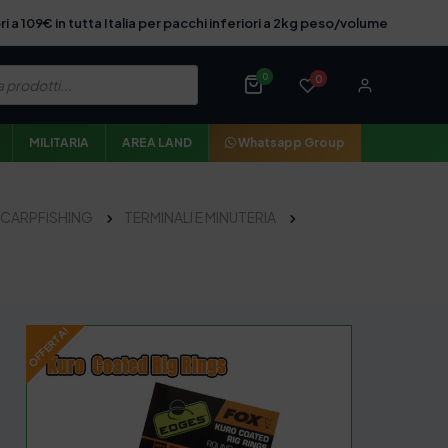
ri a 109€ in tutta Italia per pacchi inferiori a 2kg peso/volume
0
0
MILITARIA
AREA LAND
Whatsapp Group
CARPFISHING
TERMINALI E MINUTERIA
OFFERTA!