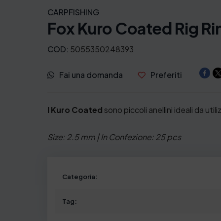
CARPFISHING
e
e
Fox Kuro Coated Rig Ri
z
z
COD:
5055350248393
z
z
o
o
Fai una domanda
Preferiti
o
a
I Kuro Coated
sono piccoli anellini ideali da uti
r
t
i
t
Size: 2.5 mm | In Confezione: 25 pcs
g
u
i
a
Categoria:
n
l
Tag:
a
e