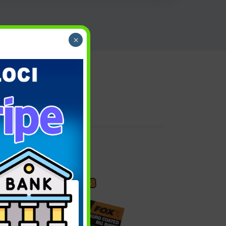
×
 e reso