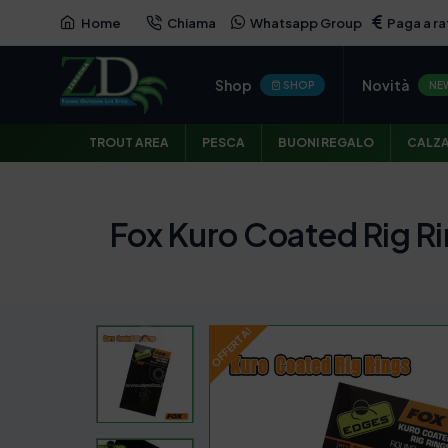
Home
Chiama
Whatsapp Group
Paga a ra
OFFERTA
Shop
Novità
SHOP
NE
TROUT AREA
PESCA
BUONI REGALO
CALZ
Fox Kuro Coated Rig R
OFFERTA!