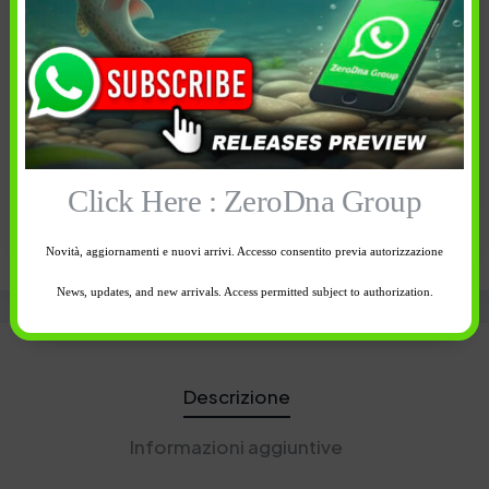
XL
M
Esaurito
1 disponibili
-
+
Click Here : ZeroDna Group
Avvisami quando
Aggiungi al
disponibile
carrello
Novità, aggiornamenti e nuovi arrivi. Accesso consentito previa autorizzazione
News, updates, and new arrivals. Access permitted subject to authorization.
Descrizione
Informazioni aggiuntive