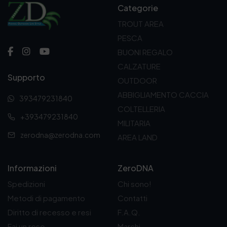
Categorie
TROUT AREA
PESCA
BUONI REGALO
CALZATURE
Supporto
OUTDOOR
ABBIGLIAMENTO CACCIA
393479231840
COLTELLERIA
+393479231840
MILITARIA
zerodna@zerodna.com
AREA LAND
Informazioni
ZeroDNA
Spedizioni
Chi sono!
Metodi di pagamento
Contatti
Diritto di recesso e resi
F.A.Q.
Fai un reso
Marchi