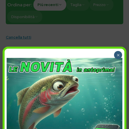
Ordina per:
Più recenti
Taglia
Prezzo
Disponibilità
Cancella tutti
×
23,00
€
23,00
€
Taglia:
Taglia: