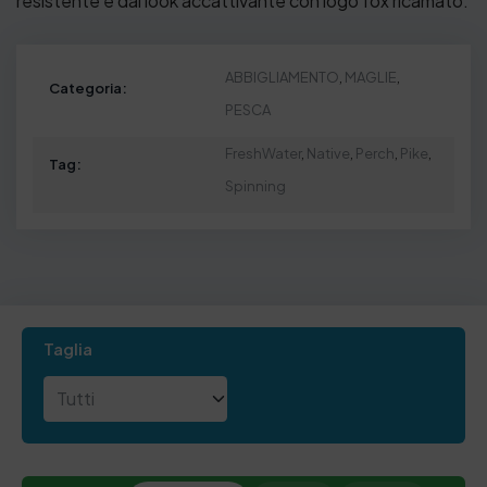
resistente e dal look accattivante con logo fox ricamato.
ABBIGLIAMENTO
,
MAGLIE
,
Categoria:
PESCA
FreshWater
,
Native
,
Perch
,
Pike
,
Tag:
Spinning
Taglia