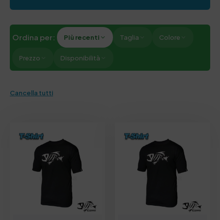
Ordina per:
Più recenti
Taglia
Colore
Prezzo
Disponibilità
Cancella tutti