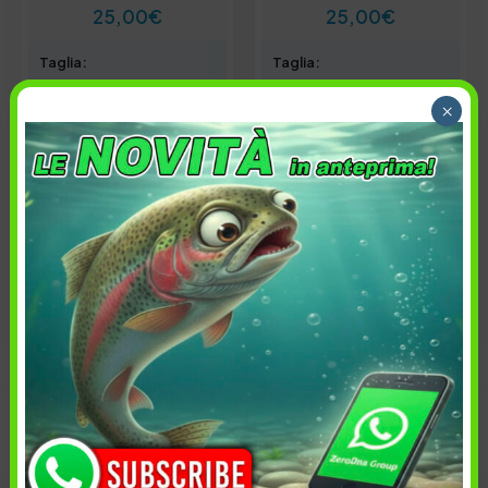
25,00
€
25,00
€
Taglia:
Taglia:
XXL
M
×
Colore:
Colore:
Black
Black
Esaurito
Esaurito
Avvisami quando
Avvisami quando
disponibile
disponibile