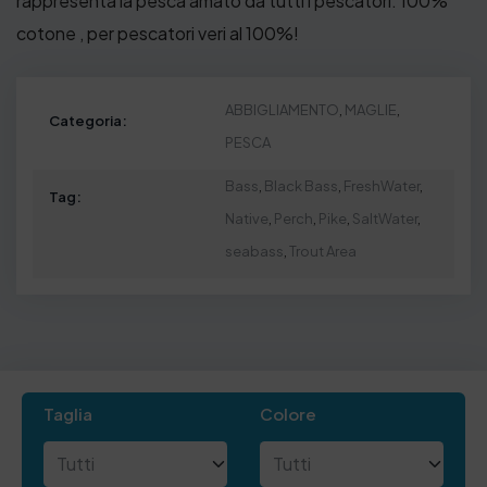
rappresenta la pesca amato da tutti i pescatori. 100%
cotone , per pescatori veri al 100%!
ABBIGLIAMENTO
,
MAGLIE
,
Categoria:
PESCA
Bass
,
Black Bass
,
FreshWater
,
Tag:
Native
,
Perch
,
Pike
,
SaltWater
,
seabass
,
Trout Area
Taglia
Colore