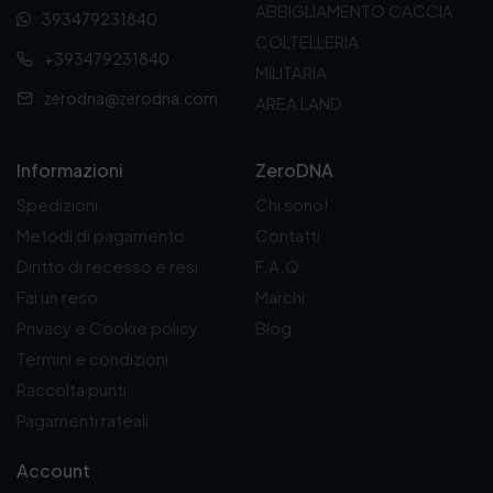
ABBIGLIAMENTO CACCIA
393479231840
COLTELLERIA
+393479231840
MILITARIA
zerodna@zerodna.com
AREA LAND
Informazioni
ZeroDNA
Spedizioni
Chi sono!
Metodi di pagamento
Contatti
Diritto di recesso e resi
F.A.Q.
Fai un reso
Marchi
Privacy e Cookie policy
Blog
Termini e condizioni
Raccolta punti
Pagamenti rateali
Account