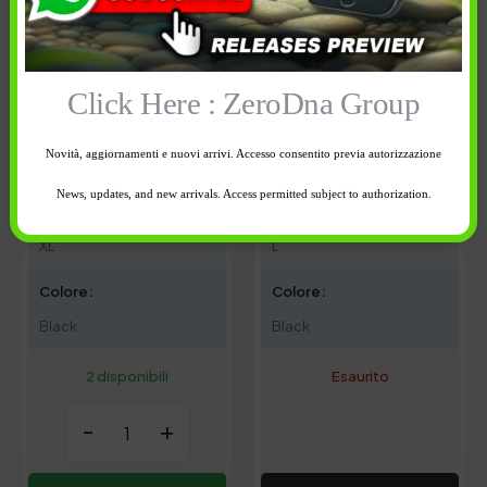
Click Here : ZeroDna Group
Novità, aggiornamenti e nuovi arrivi. Accesso consentito previa autorizzazione
25,00
€
25,00
€
News, updates, and new arrivals. Access permitted subject to authorization.
Taglia:
Taglia:
XL
L
Colore:
Colore:
Black
Black
2 disponibili
Esaurito
-
+