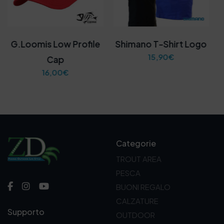
G.Loomis Low Profile
Shimano T-Shirt Logo
15,90
€
Cap
16,00
€
Categorie
TROUT AREA
PESCA
BUONI REGALO
CALZATURE
Supporto
OUTDOOR