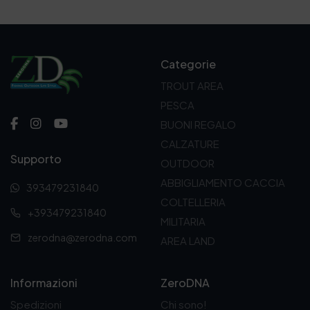
Categorie
TROUT AREA
PESCA
BUONI REGALO
CALZATURE
Supporto
OUTDOOR
ABBIGLIAMENTO CACCIA
393479231840
COLTELLERIA
+393479231840
MILITARIA
zerodna@zerodna.com
AREA LAND
Informazioni
ZeroDNA
Spedizioni
Chi sono!