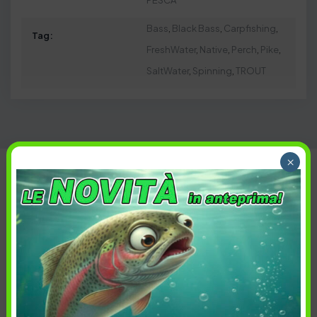
PESCA
Bass
,
Black Bass
,
Carpfishing
,
Tag:
FreshWater
,
Native
,
Perch
,
Pike
,
SaltWater
,
Spinning
,
TROUT
×
Taglia
Ordina per:
Più recenti
Taglia
Prezzo
Disponibilità