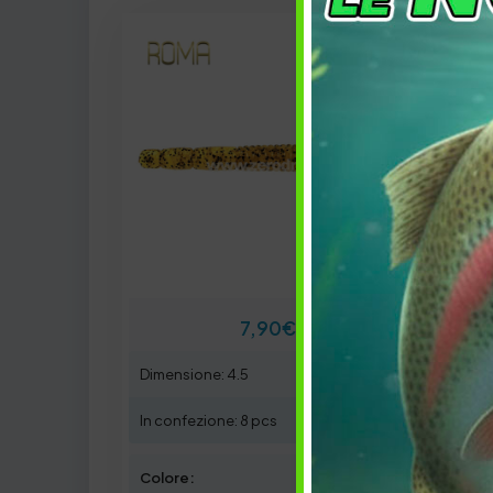
7,90
€
Dimensione: 4.5
Dimen
In confezione: 8 pcs
In co
Colore:
VII
Colo