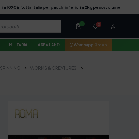
ri a 109€ in tutta Italia per pacchi inferiori a 2kg peso/volume
0
0
MILITARIA
AREA LAND
Whatsapp Group
SPINNING
WORMS & CREATURES