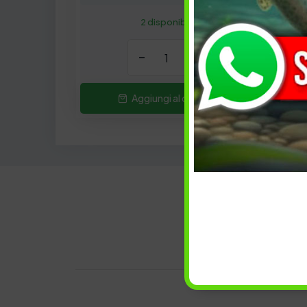
2 disponibili
-
+
Aggiungi al carrello
Descrizi