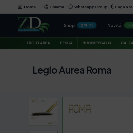
Home
Chiama
Whatsapp Group
Paga a ra
Shop
Novità
SHOP
NE
TROUT AREA
PESCA
BUONI REGALO
CALZ
Legio Aurea Roma