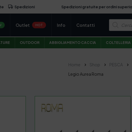
Spedizioni gratuite per ordini superio
te
Spedizioni
P
Outlet
Info
Contatti
r
W
HOT
o
d
u
ATURE
OUTDOOR
ABBIGLIAMENTO CACCIA
COLTELLERIA
c
t
s
s
e
Home
Shop
PESCA
a
r
Legio Aurea Roma
c
h