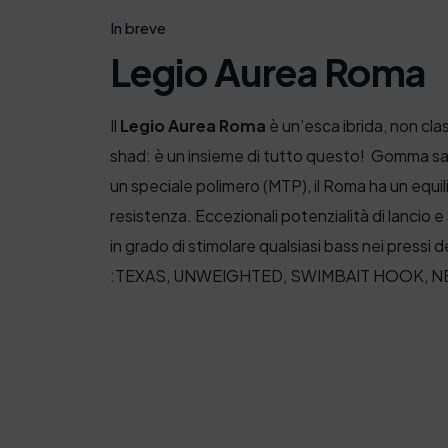
In breve
Legio Aurea Roma
Il
Legio Aurea Roma
è un’esca ibrida, non cla
shad: è un insieme di tutto questo! Gomma sa
un
speciale polimero (MTP), il Roma ha un equi
resistenza. Eccezionali potenzialità di lancio e
in grado di stimolare qualsiasi bass nei pressi d
:
TEXAS, UNWEIGHTED, SWIMBAIT HOOK, N