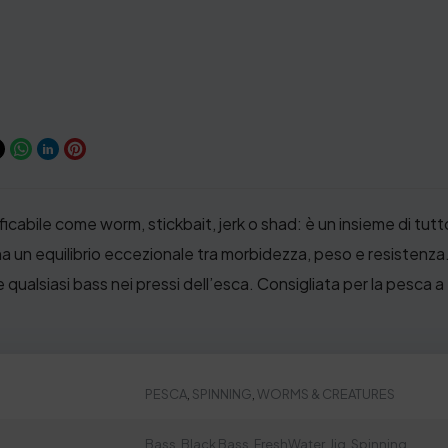
sificabile come worm, stickbait, jerk o shad: è un insieme di t
a un equilibrio eccezionale tra morbidezza, peso e resistenza. 
e qualsiasi bass nei pressi dell’esca. Consigliata per la pesca a 
PESCA
,
SPINNING
,
WORMS & CREATURES
Bass
,
Black Bass
,
FreshWater
,
Jig
,
Spinning