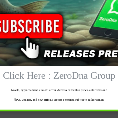
3 disponibili
3 disponibili
-
+
-
+
Aggiungi al carrello
Aggiungi al carrello
Click Here : ZeroDna Group
Novità, aggiornamenti e nuovi arrivi. Accesso consentito previa autorizzazione
one
Informazioni aggiuntive
Spedizione
News, updates, and new arrivals. Access permitted subject to authorization.