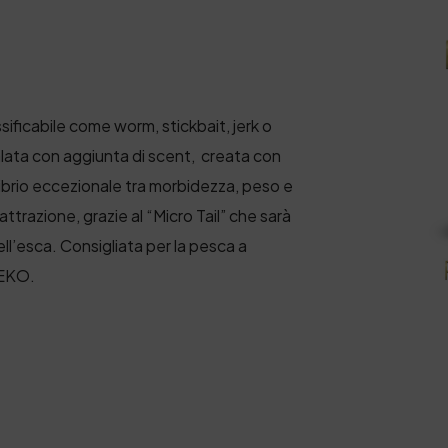
ssificabile come worm, stickbait, jerk o
lata con aggiunta di scent, creata con
librio eccezionale tra morbidezza, peso e
 attrazione, grazie al
“Micro Tail” che sarà
ell’esca. Consigliata per la pesca a
EKO.