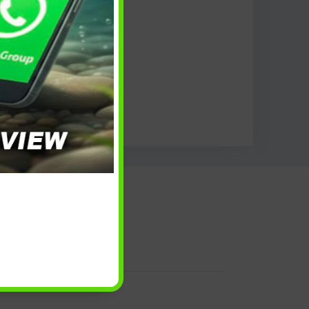
 e reso