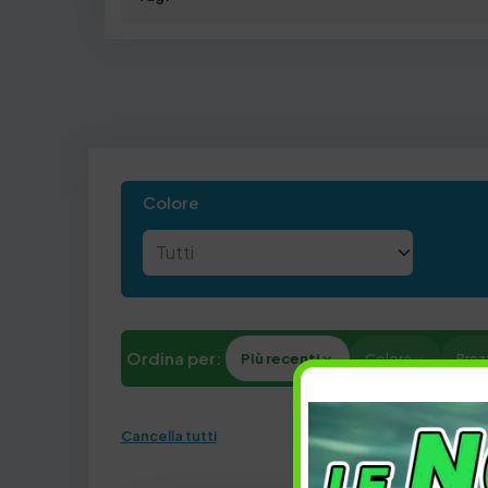
Colore
Ordina per:
Più recenti
Colore
Prez
Cancella tutti