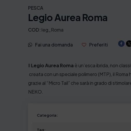
PESCA
Legio Aurea Roma
COD:
leg_Roma
Fai una domanda
Preferiti
Il
Legio Aurea Roma
è un’esca ibrida, non clas
creata con un
speciale polimero (MTP), il Roma h
grazie al
“Micro Tail” che sarà in grado di stimolar
NEKO.
Categoria:
Tag: