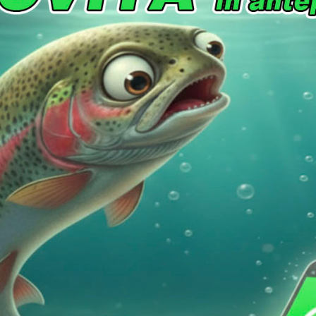
7,90
€
7,90
€
sione: 4.5
Dimensione: 4.5
nfezione: 8 pcs
In confezione: 8 pcs
re:
XVI
Colore: