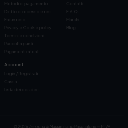
Metodi di pagamento
Contatti
Diritto di recesso e resi
F.A.Q.
Fai un reso
Marchi
Privacy e Cookie policy
Blog
Termini e condizioni
Raccolta punti
Pagamenti rateali
Account
Login / Registrati
Cassa
Lista dei desideri
© 2026 Zerodna di Massimiliano Pasqualone — P.IVA