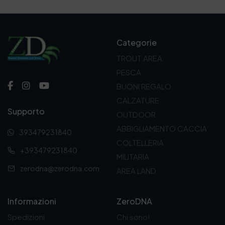
Categorie
TROUT AREA
PESCA
BUONI REGALO
CALZATURE
Supporto
OUTDOOR
ABBIGLIAMENTO CACCIA
393479231840
COLTELLERIA
+393479231840
MILITARIA
zerodna@zerodna.com
AREA LAND
Informazioni
ZeroDNA
Spedizioni
Chi sono!