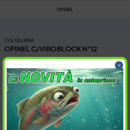
OPINEL
COLTELLERIA
OPINEL C/VIROBLOCK N°12
COD:
C390145028C
×
Fai una domanda
Preferiti
Descrizione
COLTELLERIA
,
SPORTIVA
,