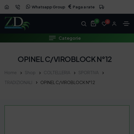
Whatsapp Group
Paga a rate
0
0
Categorie
OPINEL C/VIROBLOCK N°12
Home
Shop
COLTELLERIA
SPORTIVA
TRADIZIONALI
OPINEL C/VIROBLOCK N°12