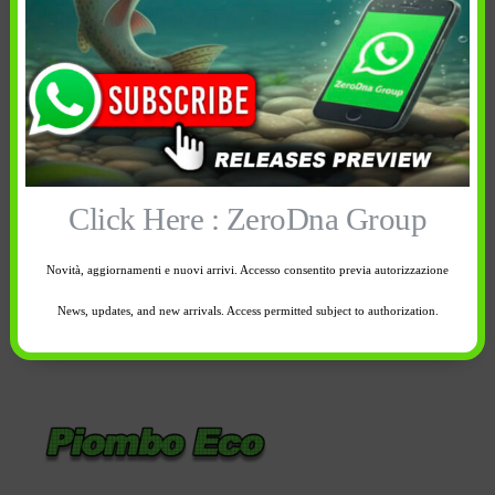
Spedizione e reso
In breve
Piombo Eco
Piombo verniciato di colore verde scuro con gancio per
Click Here : ZeroDna Group
essere inserito nelle clip per montature ” a perdere”.
Novità, aggiornamenti e nuovi arrivi. Accesso consentito previa autorizzazione
Peso: 100 gr
News, updates, and new arrivals. Access permitted subject to authorization.