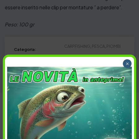
essere inserito nelle clip per montature ” a perdere”.
Peso: 100 gr
CARPFISHING
,
PESCA
,
PIOMBI
Categoria:
Carpa
,
Carpfishing
,
FreshWater
Tag:
×
Descrizione
Informazioni aggiuntive