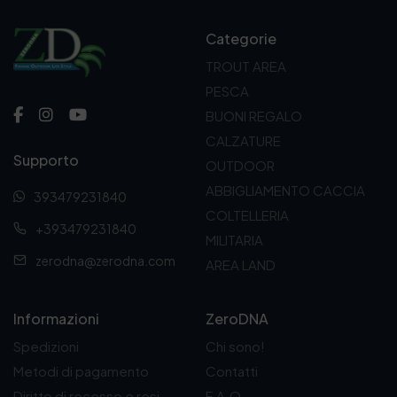
o
o
o
o
o
a
o
a
r
t
r
t
Categorie
i
t
i
t
TROUT AREA
g
u
g
u
i
a
i
a
PESCA
n
l
n
l
BUONI REGALO
a
e
a
e
l
è
l
è
CALZATURE
e
:
e
:
Supporto
OUTDOOR
e
2
e
4
r
,
r
,
ABBIGLIAMENTO CACCIA
393479231840
a
2
a
5
COLTELLERIA
:
0
:
0
+393479231840
2
€
5
€
MILITARIA
,
.
,
.
zerodna@zerodna.com
AREA LAND
8
5
0
0
€
€
Informazioni
ZeroDNA
.
.
Spedizioni
Chi sono!
Metodi di pagamento
Contatti
Diritto di recesso e resi
F.A.Q.