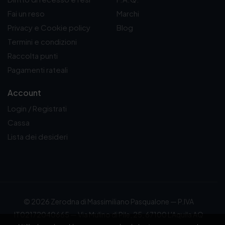
Fai un reso
Marchi
Privacy e Cookie policy
Blog
Termini e condizioni
Raccolta punti
Pagamenti rateali
Account
Login / Registrati
Cassa
Lista dei desideri
© 2026 Zerodna di Massimiliano Pasqualone — P.IVA
IT02172040665 — Via Mulino di Pile, 25, 67100 L'Aquila AQ