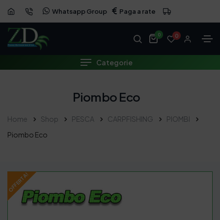
Whatsapp Group
Paga a rate
OFFERTA
0
0
Categorie
Piombo Eco
Home
Shop
PESCA
CARPFISHING
PIOMBI
Piombo Eco
OFFERTA!