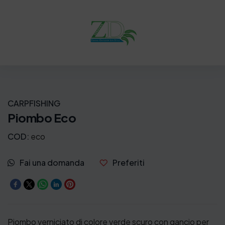
n
l
a
e
l
è
e
:
e
2
r
,
a
0
CARPFISHING
:
0
Piombo Eco
2
€
COD:
eco
,
.
Fai una domanda
Preferiti
5
0
€
.
Piombo verniciato di colore verde scuro con gancio per