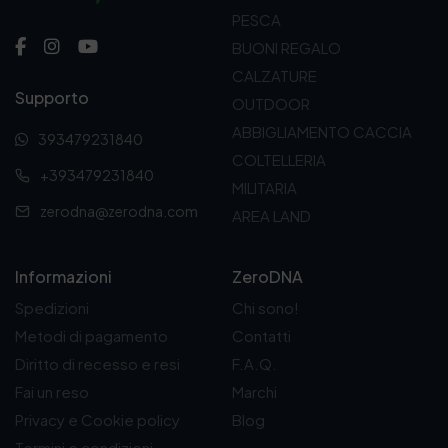
PESCA
BUONI REGALO
CALZATURE
Supporto
OUTDOOR
ABBIGLIAMENTO CACCIA
393479231840
COLTELLERIA
+393479231840
MILITARIA
zerodna@zerodna.com
AREA LAND
Informazioni
ZeroDNA
Spedizioni
Chi sono!
Metodi di pagamento
Contatti
Diritto di recesso e resi
F.A.Q.
Fai un reso
Marchi
Privacy e Cookie policy
Blog
Termini e condizioni