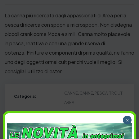
La canna più ricercata dagli appassionati di Area per la
pesca di ricerca con spoon e microspoon. Non disdegna
piccoli crank come Moca e simili. Canna molto piacevole
in pesca, reattiva e con una grande riserva di
potenza. Finiture e componenti di prima qualità, ne fanno
uno degli oggetti ormai cult per chi vuole il meglio. Si
consiglia l’utilizzo di ester.
CANNE
,
CANNE
,
PESCA
,
TROUT
Categoria:
AREA
AREA
,
Micro spoon
,
Rodio Craft
,
Tag:
×
SPOON
,
TROUT
,
Trout Area