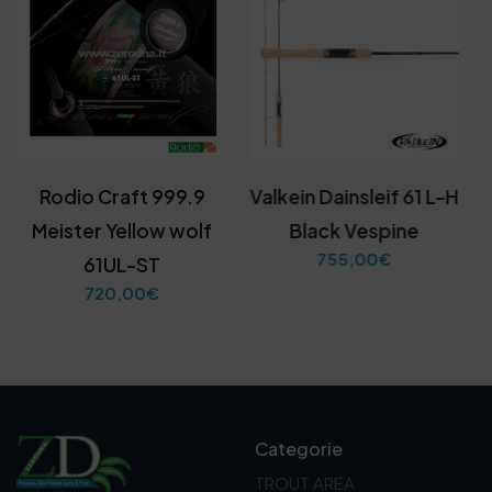
Rodio Craft 999.9
Valkein Dainsleif 61 L-H
Meister Yellow wolf
Black Vespine
755,00
€
61UL-ST
720,00
€
Categorie
TROUT AREA