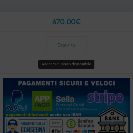
670,00
€
Esaurito
Avvisami quando disponibile