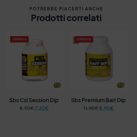
POTREBBE PIACERTI ANCHE
Prodotti correlati
OFFERTA
OFFERTA
Sbs Csl Session Dip
Sbs Premium Bait Dip
I
I
I
I
8,90
€
7,20
€
11,90
€
8,90
€
l
l
l
l
p
p
p
p
r
r
r
r
e
e
e
e
z
z
z
z