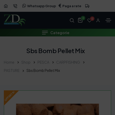
Whatsapp Group
Paga a rate
OFFERTA
0
0
Categorie
Sbs Bomb Pellet Mix
Home
Shop
PESCA
CARPFISHING
PASTURE
Sbs Bomb Pellet Mix
OFFERTA!