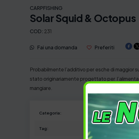
CARPFISHING
Solar Squid & Octopus
COD:
231
Fai una domanda
Preferiti
Probabilmente l’additivo per esche di maggior s
stato originariamente progettato per l’alimentaz
mangiare.
Categoria:
Tag: