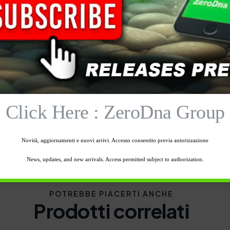
 & Octopus Koi Rearer è stato
e quindi favorire la crescita delle Koi
mai stancarsi di mangiare
Click Here : ZeroDna Group
Novità, aggiornamenti e nuovi arrivi. Accesso consentito previa autorizzazione
News, updates, and new arrivals. Access permitted subject to authorization.
POTREBBE PIACERTI ANCHE
Prodotti correlati