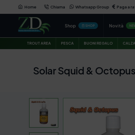
Home
Chiama
Whatsapp Group
Paga a ra
Shop
Novità
SHOP
NE
TROUT AREA
PESCA
BUONI REGALO
CALZ
Solar Squid & Octopu