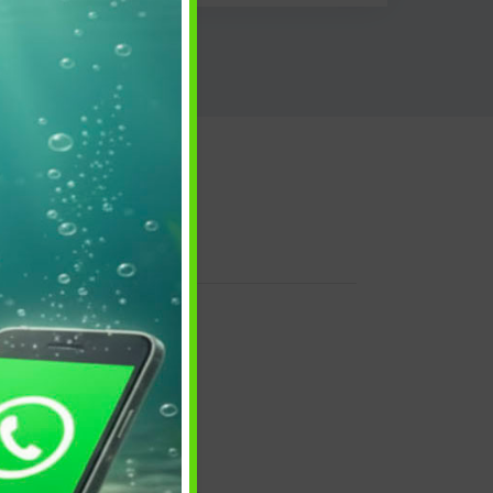
 e reso