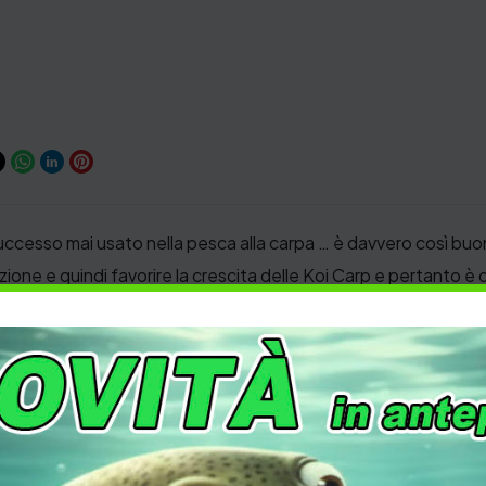
uccesso mai usato nella pesca alla carpa … è davvero così bu
ione e quindi favorire la crescita delle Koi Carp e pertanto è
CARPFISHING
,
PESCA
,
SELF MADE
Carpa
,
Carpfishing
,
FreshWater