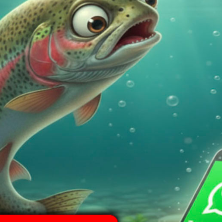
one
Informazioni aggiuntive
Spedizione
opus
 successo mai usato nella pesca alla