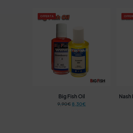
OFFERTA
OFFE
Big Fish Oil
Nash 
I
I
9,90
€
8,30
€
l
l
p
p
r
r
e
e
z
z