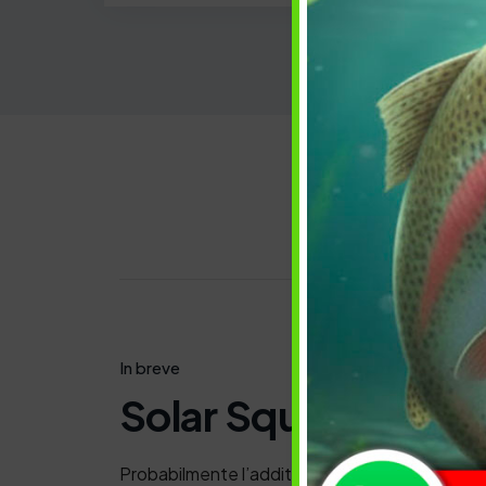
Descrizi
In breve
Solar Squid & Oct
Probabilmente l’additivo per esche di maggior