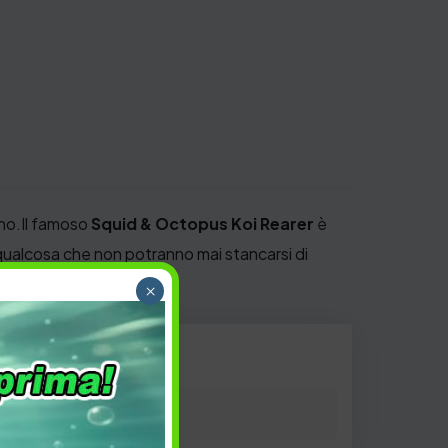
ono.Il famoso
Squid & Octopus Koi Rearer
è
 qualcosa che non potranno mai stancarsi di
×