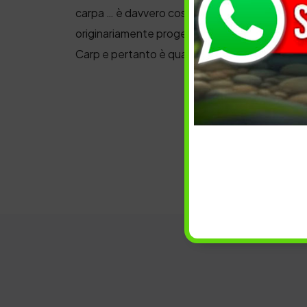
carpa … è davvero così buono.Il famoso Squid
originariamente progettato per l’alimentazione 
Carp e pertanto è qualcosa che non potranno 