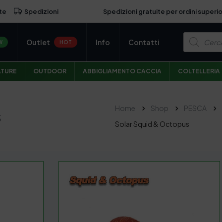
Spedizioni gratuite per ordini superio
te
Spedizioni
P
Outlet
Info
Contatti
r
W
HOT
o
d
u
ATURE
OUTDOOR
ABBIGLIAMENTO CACCIA
COLTELLERIA
c
t
s
s
e
Home
Shop
PESCA
s
a
r
Solar Squid & Octopus
c
h