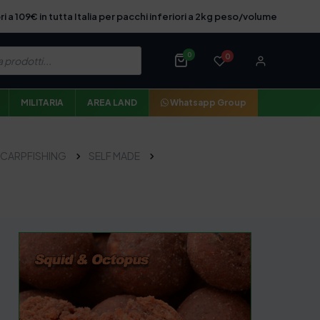
ri a 109€ in tutta Italia per pacchi inferiori a 2kg peso/volume
0
0
MILITARIA
AREA LAND
Whatsapp Group
CARPFISHING
SELF MADE