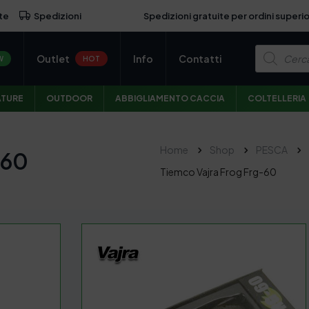
Spedizioni gratuite per ordini superio
te
Spedizioni
P
Outlet
Info
Contatti
r
W
HOT
o
d
u
ATURE
OUTDOOR
ABBIGLIAMENTO CACCIA
COLTELLERIA
c
t
s
s
e
Home
Shop
PESCA
-60
a
r
Tiemco Vajra Frog Frg-60
c
h