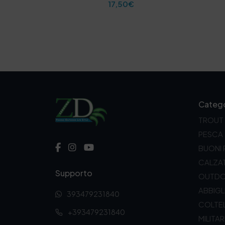
17,50
€
Catego
TROUT
PESCA
BUONI
CALZA
Supporto
OUTD
ABBIG
393479231840
COLTEL
+393479231840
MILITAR