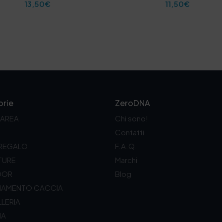
13,50
€
11,50
€
rie
ZeroDNA
 AREA
Chi sono!
Contatti
 REGALO
F.A.Q.
TURE
Marchi
OOR
Blog
LIAMENTO CACCIA
LERIA
IA