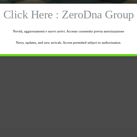
Frg-60
Click Here : ZeroDna Group
anze con due ami anticaglio posti sulla
Novità, aggiornamenti e nuovi arrivi. Accesso consentito previa autorizzazione
News, updates, and new arrivals. Access permitted subject to authorization.