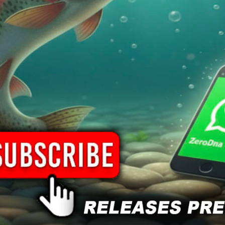
PESCA
,
SPINNING
,
TOP WATER
Bass
,
Black Bass
,
Pike
,
Spinning
,
Topwater
one
Informazioni aggiuntive
Spedizione