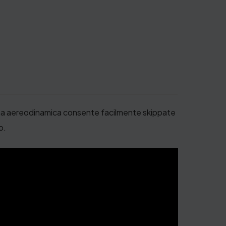
orma aereodinamica consente facilmente skippate
o.