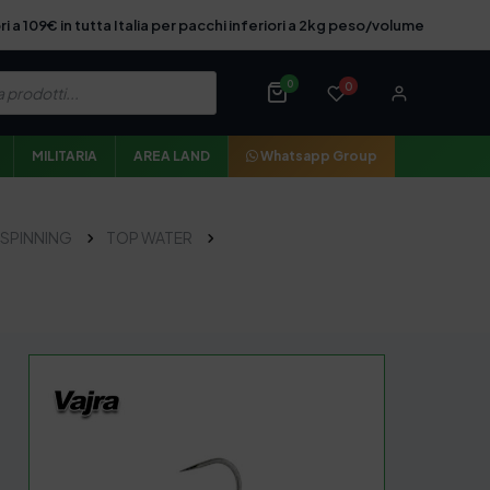
ri a 109€ in tutta Italia per pacchi inferiori a 2kg peso/volume
0
0
MILITARIA
AREA LAND
Whatsapp Group
SPINNING
TOP WATER