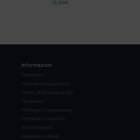
13,50
€
Informazioni
Spedizioni
Metodi di pagamento
Diritto di recesso e resi
Fai un reso
Privacy e Cookie policy
Termini e condizioni
Raccolta punti
Pagamenti rateali