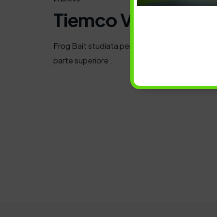
Tiemco Vajra Frog 
Frog Bait studiata per raggiungere lunghe dist
parte superiore .