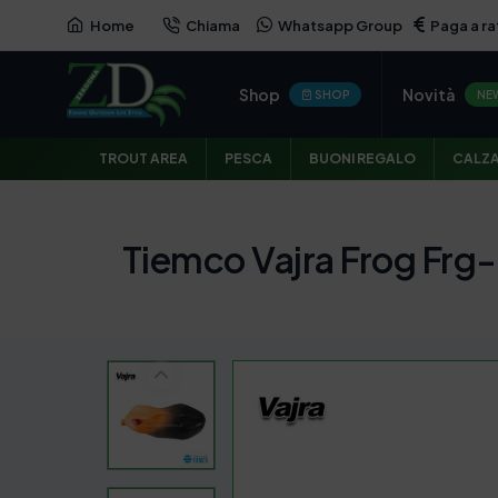
Home
Chiama
Whatsapp Group
Paga a ra
Shop
Novità
SHOP
NE
TROUT AREA
PESCA
BUONI REGALO
CALZ
Tiemco Vajra Frog Frg