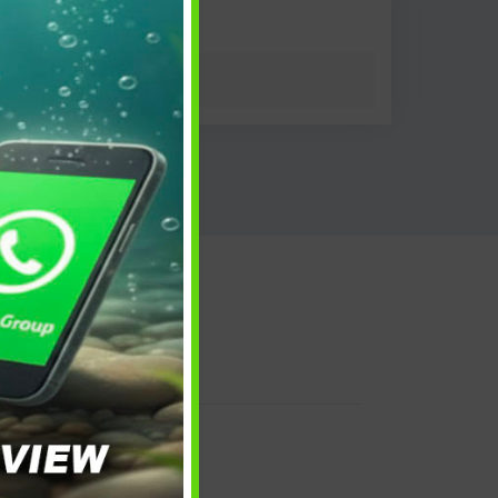
 e reso