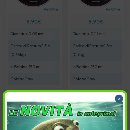
9,90
€
9,90
€
Diametro: 0.09 mm
Diametro: 0.117 mm
Carico di Rottura: 1.3lb
Carico di Rottura: 1.8lb
(0.65kg)
(0.9kg)
In Bobina: 150 mt
In Bobina: 150 mt
Colore: Grey
Colore: Grey
Carico di rottura:
Carico di rottura:
×
1.3 lb
1.8 lb
Esaurito
Esaurito