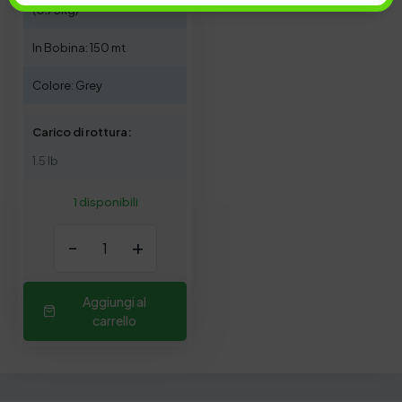
(0.75kg)
In Bobina: 150 mt
Colore: Grey
Carico di rottura:
1.5 lb
1 disponibili
-
+
Aggiungi al
carrello