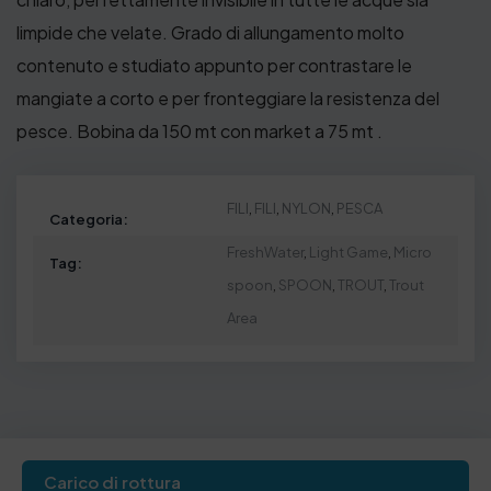
limpide che velate. Grado di allungamento molto
contenuto e studiato appunto per contrastare le
mangiate a corto e per fronteggiare la resistenza del
pesce. Bobina da 150 mt con market a 75 mt .
FILI
,
FILI
,
NYLON
,
PESCA
Categoria:
FreshWater
,
Light Game
,
Micro
Tag:
spoon
,
SPOON
,
TROUT
,
Trout
Area
Carico di rottura