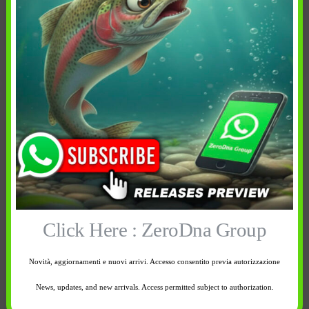
Avvisami quando
Avvisami quando
disponibile
disponibile
Click Here : ZeroDna Group
9,90
€
Novità, aggiornamenti e nuovi arrivi. Accesso consentito previa autorizzazione
Diametro: 0.104 mm
News, updates, and new arrivals. Access permitted subject to authorization.
Carico di Rottura: 1.5lb