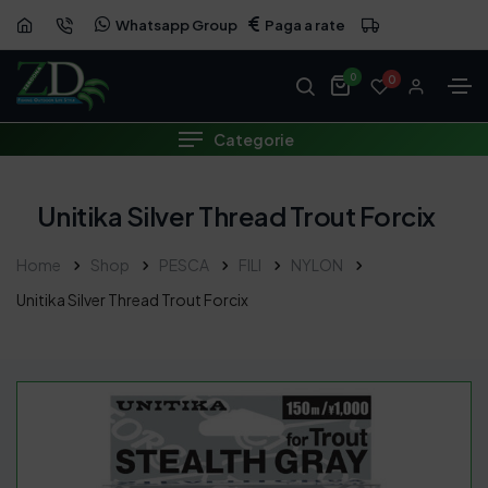
Whatsapp Group
Paga a rate
0
0
Categorie
Unitika Silver Thread Trout Forcix
Home
Shop
PESCA
FILI
NYLON
Unitika Silver Thread Trout Forcix