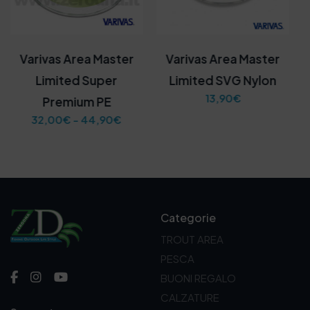
Varivas Area Master
Varivas Area Master
Limited Super
Limited SVG Nylon
13,90
€
Premium PE
F
32,00
€
-
44,90
€
a
s
c
i
a
d
i
Categorie
p
r
TROUT AREA
e
PESCA
z
z
BUONI REGALO
o
CALZATURE
: