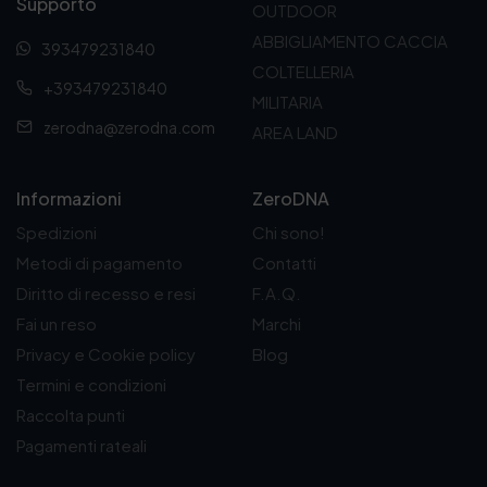
Supporto
d
OUTDOOR
a
ABBIGLIAMENTO CACCIA
393479231840
3
2
COLTELLERIA
+393479231840
,
MILITARIA
0
zerodna@zerodna.com
AREA LAND
0
€
a
4
Informazioni
ZeroDNA
4
Spedizioni
Chi sono!
,
9
Metodi di pagamento
Contatti
0
Diritto di recesso e resi
F.A.Q.
€
Fai un reso
Marchi
Privacy e Cookie policy
Blog
Termini e condizioni
Raccolta punti
Pagamenti rateali